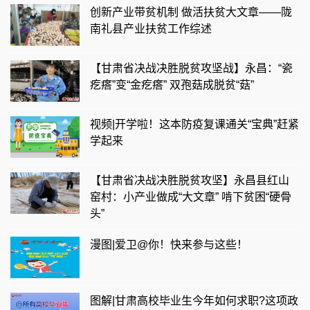
创新产业带贫机制 做活扶贫大文章——陇
南礼县产业扶贫工作综述
【甘肃省决战决胜脱贫攻坚战】永昌：“瓷
疙瘩”变“金疙瘩” 双孢菇成脱贫“菇”
视频|开学啦！这本防疫复课通关“宝典”赶紧
学起来
【甘肃省决战决胜脱贫攻坚】永昌县红山
窑村：小产业做成“大文章” 啃下贫困“硬骨
头”
漫图|爱卫@你！快来参与这些！
图解|甘肃高校毕业生今年如何求职?这项政