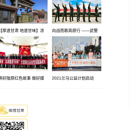
【厚道甘肃 地道甘味】凉
向战而歌高原行 ——武警
州熏醋醇香千年的甘味
甘肃总队文艺轻骑队赴基层
部队慰问演出
讲好陇原红色故事 做好媒
2021兰马公益计划启动
体融合新发展
150个公益名额等你点亮