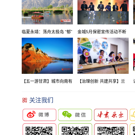
临夏永靖：荡舟太极岛 “郁”
金城5月保密宣传活动不断
最美春色
MV《山河之脉——保密者
之歌》首发
【五一游甘肃】城市向南有
【治理创新 共建共享】兰
风景 兰州后花园临洮有片
州临夏路街道：构建共享社
关注我们
水景丹霞红艳艳
区 分享美好生活