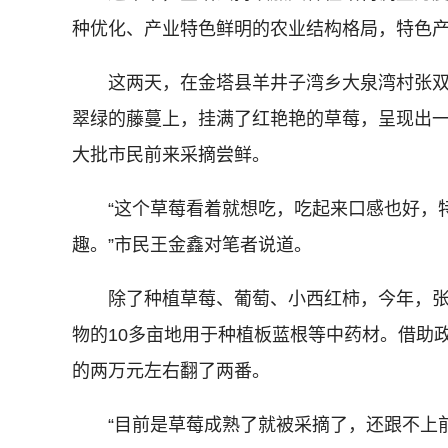
种优化、产业特色鲜明的农业结构格局，特色
这两天，在金塔县羊井子湾乡大泉湾村张双
翠绿的藤蔓上，挂满了红艳艳的草莓，呈现出
大批市民前来采摘尝鲜。
“这个草莓看着就想吃，吃起来口感也好，特
趣。”市民王金鑫对笔者说道。
除了种植草莓、葡萄、小西红柿，今年，张
物的10多亩地用于种植板蓝根等中药材。借助
的两万元左右翻了两番。
“目前是草莓成熟了就被采摘了，还跟不上前