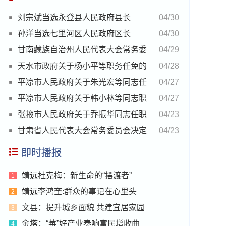
刘宗斌当选永登县人民政府县长
04/30
孙洋当选七里河区人民政府区长
04/30
甘南藏族自治州人民代表大会常务委
04/29
员会决定免职名单
天水市政府关于杨小平等职务任免的
04/28
通知
平凉市人民政府关于朱光宏等同志任
04/27
职的通知
平凉市人民政府关于韩小林等同志职
04/27
务任免的通知
张掖市人民政府关于乔振华同志任职
04/23
的通知
甘肃省人民代表大会常务委员会决定
04/23
任免名单
即时播报
靖远杜克梅：新生命的“摆渡者”
1
靖远李鸿奎:群众的事记在心里头
2
文县：提升城乡面貌 共建宜居家园
3
金塔：“莓”好产业奏响富民增收曲
4