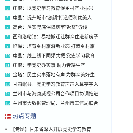
庄浪：以党史学习教育促乡村产业振兴
5
康县：提升城市“容颜”打造便利优美人
6
高台：落实兜底保障筑牢“返贫”防线
7
西和洛峪镇：易地搬迁让群众住进新房子
8
临泽：培育乡村旅游新业态 打造乡村旅
9
康县：线上线下同频共振 党史学习教育
10
庄浪：学党史办实事 助力春耕生产
11
金塔：民生实事落地有声 为群众美好生
12
甘肃岷县：党史学习教育声声入耳字字入
13
兰州市与海康威视公司合作项目协调推进
14
兰州市大数据管理局、兰州市工信局联合
15
热点专题
【专题】甘肃省深入开展党史学习教育