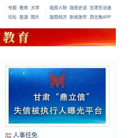
专题
教育
大学
陇原人物
陇原史话
甘肃生活通
论坛
能源
图片
陇原经济
新闻发布
西北角APP
人事任免