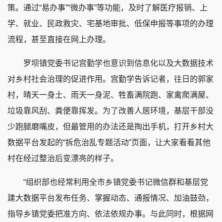
策。通过“易办事”“微办事”等功能，及时了解医疗报销、上
学、就业、民政救灾、宅基地审批、低保申报等事项的办理
流程，甚至直接在网上办理。
罗坝镇党委书记宫勤学也意识到信息化以及大数据技术
对乡村社会治理的促进作用。宫勤学告诉记者，往日的郭家
村，晴天一身土、雨天一身泥、牲畜满院跑、家禽爬满屋、
垃圾靠风刮、粪便靠挥发。为了改善人居环境，基层干部没
少跑腿磨嘴皮，但最管用的办法还是掏出手机，打开乡村大
数据平台发起的“拆危治乱专题活动”页面，让大家看看其他
村在经过整治后变漂亮的样子。
“组织部也经常利用全市乡镇党委书记微信群和基层党
建大数据平台发布任务、掌握动态、通报情况、加油鼓劲，
指导乡镇党委把准方向、依法依规办事。与此同时，根据网