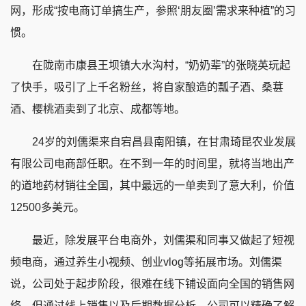
网，形成“按电商订单搞生产，参照‘朋友圈’需求来种植”的习
惯。
在陇南市康县王坝镇大水沟村，“奶奶辈”的张晓英玩起
了快手，吸引了上千名粉丝，将自家酿造的瓢子酒、桑葚
酒、樱桃酒卖到了北京、成都等地。
24岁的刘儒渠来自宕昌县南阳镇，在甘肃琦昆农业发展
有限公司电商部任职。在不到一年的时间里，就将当地出产
的道地药材销往全国，其中最远的一单卖到了意大利，价值
12500多美元。
最近，除发展平台电商外，刘儒渠和同事又做起了短视
频电商，通过养生小视频、创业vlog等拓展市场。刘儒渠
说，公司处于起步阶段，很难在线下铺设面向全国的销售网
络，但通过线上销售以及后期数据分析，公司可以精确了解