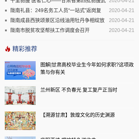
千里驰援 医者仁心——甘肃省第四批驰援武
2020-04-21
汉医疗队队员、徽县人民医院护士魏琳战疫侧记
陇南礼县：249名务工人员“一站式”返岗复
2020-04-21
工
陇南成县西狭颂景区沿线油用牡丹争相绽放
2020-04-21
陇南市脱贫攻坚帮扶工作调度会召开
2020-04-21
精彩推荐
图解|甘肃高校毕业生今年如何求职?这项政
策与你有关
兰州新区 不负春光 复工复产正当时
【溯源甘肃】敦煌文化的历史渊源