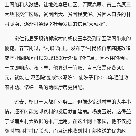
上网络和大数据，让地处秦巴山区、青藏高原、黄土高原三
大地形交汇区域，贫困面大、贫困程度深、贫困人口多的甘
肃陇南，逐渐打通经济社会发展的信息“大动脉”。
家住礼县罗坝镇郭家村的杨良玉享受到了互联网带来的
便捷。春节刚过，“村聊”群里，发布了“村民将自家庭院改造
成产业晾晒场可以领取1500元补助”的信息，闲不住的杨良
玉立即响应。私下里，他算过一笔账，自己仅需花费500
元，就能让“泥巴院”变成“水泥院”，使院子和2018年通过政
府补助、修缮一新的两栋厅房更相配。
过去，杨良玉大都在外务工，但很少错过村里的大事小
情，还不时能为郭家村的发展献言建策。杨良玉说，这得益
于陇南乡村大数据的推广运用。在这个网上家园，他不仅能
随时与同村村民联系，而且还能收到村干部推送的优惠政