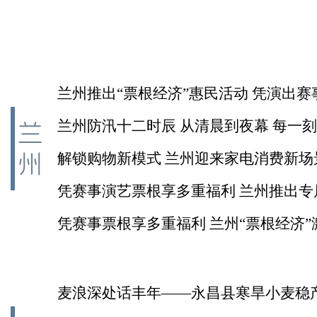
兰州推出“票根经济”惠民活动 凭演出赛
可享全城福利
兰州防汛十二时辰 从清晨到夜幕 每一
守护
解锁购物新模式 兰州迎来家电消费新场
凭赛事演艺票根享多重福利 兰州推出专
举措
凭赛事票根享多重福利 兰州“票根经济”
期文旅消费
麦浪深处话丰年——永昌县寒旱小麦稳