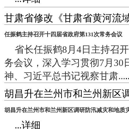
甘肃省修改《甘肃省黄河流
条例》 禁止向黄河干支流沿
任振鹤主持召开十四届省政府第131次常务会议
省长任振鹤8月4日主持召开
务会议，深入学习贯彻7月3
神、习近平总书记视察甘肃...
胡昌升在兰州市和兰州新区
防治工作时强调 持续加大风
胡昌升在兰州市和兰州新区调研防汛减灾和地质灾
整治力度 确保监测预警和群众转移避险到位
监测预警和群众转移避险到
...详细