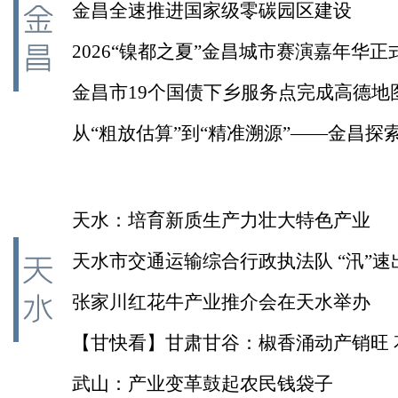
侧记
金昌全速推进国家级零碳园区建设
2026“镍都之夏”金昌城市赛演嘉年华正
金昌市19个国债下乡服务点完成高德地
从“粗放估算”到“精准溯源”——金昌探
能产业低碳转型新路径
天水：培育新质生产力壮大特色产业
天水市交通运输综合行政执法队 “汛”速
险保畅
张家川红花牛产业推介会在天水举办
【甘快看】甘肃甘谷：椒香涌动产销旺 
易市场迎来丰收热潮
武山：产业变革鼓起农民钱袋子