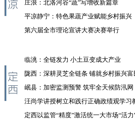
的全链突围
庄浪：北洛河谷“蔬”写增收新篇章
平凉静宁：特色果蔬产业赋能乡村振兴
第六届全市理论宣讲大赛决赛举行
临洮：全链发力 小土豆变成大产业
陇西：深耕灵芝全链条 铺就乡村振兴富
岷县：加密监测预警 筑牢全天候防汛网
汪尚学讲授树立和践行正确政绩观学习
题党课
定西以监管“精度”激活统一大市场“活力