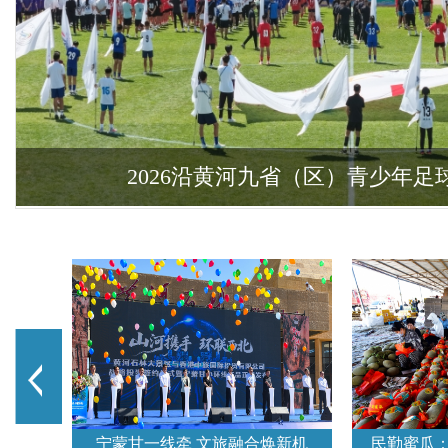
2026沿黄河九省（区）青少年
宁蒙甘一线牵 文旅融合焕新机
民勤蜜瓜：