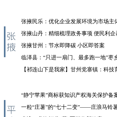
张掖民乐：优化企业发展环境为市场主
张掖山丹：精细梳理政务事项 便民利企
张掖甘州：节水即降碳 小区即答案
临泽县：“只进一扇门、最多跑一地”枣
答卷”的密码 | 祁连山下是我家 | E起话临
【祁连山下是我家】甘州党寨镇：科技
苗“链”出致富路 产业振兴绘就新“丰”景
“静宁苹果”商标获知识产权海关保护备
一粒“庄薯”的“七十二变”——庄浪马铃