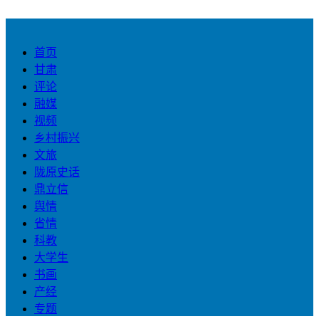
首页
甘肃
评论
融媒
视频
乡村振兴
文旅
陇原史话
鼎立信
舆情
省情
科教
大学生
书画
产经
专题