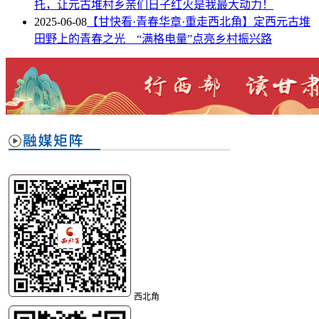
托，让元古堆村乡亲们日子红火是我最大动力！
2025-06-08
【甘快看·青春华章·重走西北角】定西元古堆
田野上的青春之光 “满格电量”点亮乡村振兴路
西北角