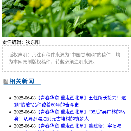
责任编辑：狄东阳
版权声明：凡注有稿件来源为“中国甘肃网”的稿件，均
为本网原创版权稿件，转载必须注明来源。
2025-06-08
【青春华章·重走西北角】五任所长接力！这
颗“陇薯”品种藏着60年的奋斗史
2025-06-08
【青春华章·重走西北角】“95后”吴广林的转
身：从异乡漂泊到元古堆村的筑梦人
2025-06-08
【青春华章·重走西北角】董建新：牢记嘱