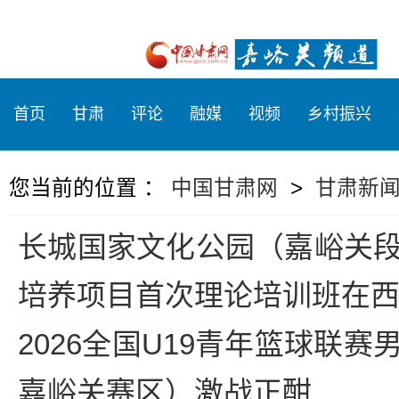
首页
甘肃
评论
融媒
视频
乡村振兴
您当前的位置 ：
中国甘肃网
>
甘肃新
长城国家文化公园（嘉峪关
培养项目首次理论培训班在
2026全国U19青年篮球联
嘉峪关赛区）激战正酣