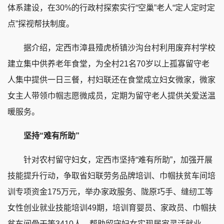
体系建设，在30%的行政村探索实行“空巢”老人“定人定时定
点”探视帮扶制度。
据介绍，定西市漳县殪虎桥镇沙沟台村利用废弃村学校
建立集中供养老年食堂，为全村21名70岁以上孤寡留守老
人集中提供一日三餐，村妇联还在食堂成立妇女微家，微家
女主人带领巾帼志愿微成员，定期为留守老人提供关爱送温
暖服务。
坚持“难有所助”
针对农村留守妇女，定西市坚持“难有所助”，加强开展
技能提升行动，争取省妇联劳务品牌培训、巾帼扶贫车间培
训专项资金175万元，举办家政服务、陇原巧手、缝纫工等
女性创业就业技能培训49期，培训育婴员、家政员、巾帼扶
贫车间骨干等3410人，帮助留守妇女实现居家灵活就业。