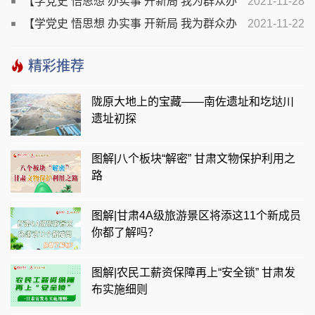
【学党史 悟思想 办实事 开新局 我为群众办
2021-11-28
实事】甘肃省残联：多措并举办好扶残助残实事
【学党史 悟思想 办实事 开新局 我为群众办
2021-11-22
实事】释放政府行政效能 打造营商环境高地——甘肃省
精彩推荐
持续深化“放管服”改革为经济社会发展添活力增动力
陇原大地上的宝藏——南佐遗址和圪垯川
遗址初探
图解|八个板块“解密” 甘肃文物保护利用之
路
图解|甘肃4A级旅游景区将添这11个新成员
你都了解吗？
图解|农民工薪资保障再上“安全锁” 甘肃发
布实施细则