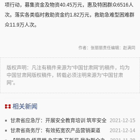
项行动，募集资金及物资40.45万元，惠及特困群众6516人
次。落实各类临时救助资金约1.82万元，救助急难型困难群
众11.9万人次。
作者：张丽丽
责任编辑：赵满同
版权声明：凡注有稿件来源为“中国甘肃网”的稿件，均为
中国甘肃网版权稿件，转载必须注明来源为“中国甘肃
网”。
相关新闻
甘肃省应急厅：开展安全教育培训 筑牢安全
2021-12-15
生产防线
甘肃省商务厅：有效拓宽农产品营销渠道
2021-12-14