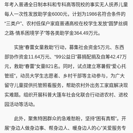
年考入普通全日制本科和专科高等院校的事实无人抚养儿童
每人一次性发放助学金6000元，计划为1986名符合条件的
“三类户”、农村低保户家庭普通高校在校学生发放“圆梦丝绸
之路·情系困境学子”等各类助学金364.49万元。
实施“春蕾女童救助”行动，募集社会资金5万元、东西
部协作资金11.64万元、“99公益日”募捐配捐及自筹42.47万
元，救助“春蕾”女童821名。同时，试点建立寒暑假“爱心托
管班”，动员大学生志愿者、乡村干部等主动参与，为广大
留守儿童提供托管照看服务，帮助农村外出务工家庭解决现
实难题。组织开展科普大篷车社会化联合行动进农村、进校
园活动等活动。
此外，聚焦特困群众的急难愁盼，坚持“困有真帮”。开
展“身边人做身边事、帮身边人、暖身边人的心”关爱服务专