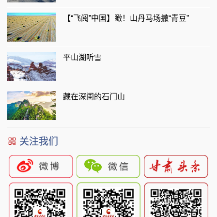
【“飞阅”中国】瞰！山丹马场撒“青豆”
平山湖听雪
藏在深闺的石门山
关注我们