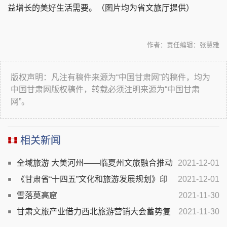
益增长的美好生活需要。（图片均为省文旅厅提供）
作者：
责任编辑：张慧雅
版权声明：凡注有稿件来源为“中国甘肃网”的稿件，均为
中国甘肃网版权稿件，转载必须注明来源为“中国甘肃
网”。
相关新闻
全域旅游 大美河州——临夏州文旅融合推动
2021-12-01
景区高质量发展
《甘肃省“十四五”文化和旅游发展规划》印
2021-12-01
发 2025年我省有望实现旅游收入4000亿元
雪落莫高窟
2021-11-30
甘肃文旅产业借力西北旅游营销大会蓄势复
2021-11-30