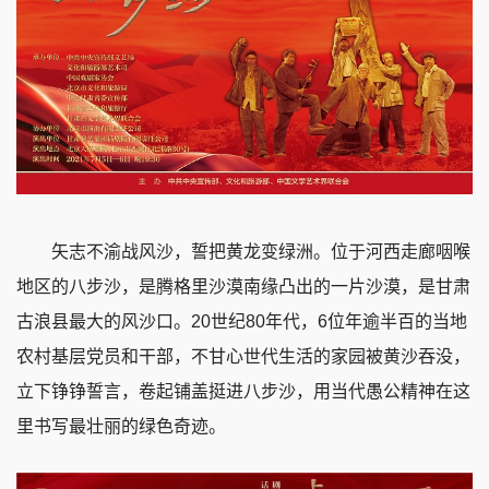
矢志不渝战风沙，誓把黄龙变绿洲。位于河西走廊咽喉
地区的八步沙，是腾格里沙漠南缘凸出的一片沙漠，是甘肃
古浪县最大的风沙口。
20世纪80年代，6位年逾半百的当地
农村基层党员和干部，不甘心世代生活的家园被黄沙吞没，
立下铮铮誓言，卷起铺盖挺进八步沙，用当代愚公精神在这
里书写最壮丽的绿色奇迹。