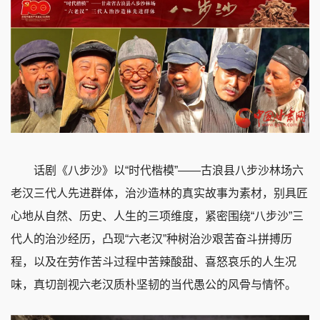
话剧《八步沙》以“时代楷模”——古浪县八步沙林场六
老汉三代人先进群体，治沙造林的真实故事为素材，别具匠
心地从自然、历史、人生的三项维度，紧密围绕“八步沙”三
代人的治沙经历，凸现“六老汉”种树治沙艰苦奋斗拼搏历
程，以及在劳作苦斗过程中苦辣酸甜、喜怒哀乐的人生况
味，真切剖视六老汉质朴坚韧的当代愚公的风骨与情怀。