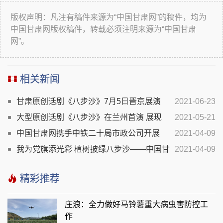
版权声明：凡注有稿件来源为“中国甘肃网”的稿件，均为
中国甘肃网版权稿件，转载必须注明来源为“中国甘肃
网”。
相关新闻
甘肃原创话剧《八步沙》7月5日晋京展演
2021-06-23
大型原创话剧《八步沙》在兰州首演 展现
2021-05-21
“时代楷模”治沙造林艰苦岁月
中国甘肃网携手中铁二十局市政公司开展
2021-04-09
“我为党旗添光彩 植树披绿八步沙”云采访主题党日活动
我为党旗添光彩 植树披绿八步沙——中国甘
2021-04-09
肃网携手中铁二十局市政公司赴古浪县开展云采访主题党
精彩推荐
日活动
庄浪：全力做好马铃薯重大病虫害防控工
作