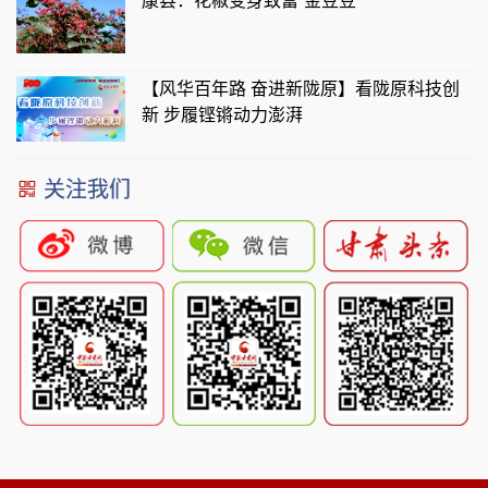
康县：花椒变身致富“金豆豆”
【风华百年路 奋进新陇原】看陇原科技创
新 步履铿锵动力澎湃
关注我们