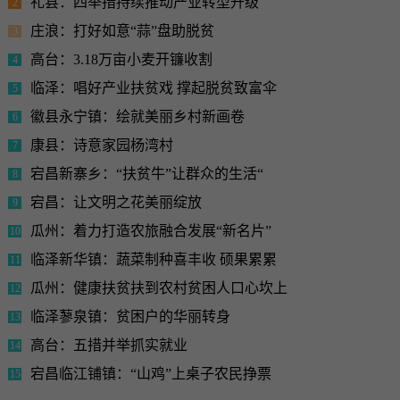
礼县：四举措持续推动产业转型升级
2
庄浪：打好如意“蒜”盘助脱贫
3
高台：3.18万亩小麦开镰收割
4
临泽：唱好产业扶贫戏 撑起脱贫致富伞
5
徽县永宁镇：绘就美丽乡村新画卷
6
康县：诗意家园杨湾村
7
宕昌新寨乡：“扶贫牛”让群众的生活“
8
宕昌：让文明之花美丽绽放
9
瓜州：着力打造农旅融合发展“新名片”
10
临泽新华镇：蔬菜制种喜丰收 硕果累累
11
瓜州：健康扶贫扶到农村贫困人口心坎上
12
临泽蓼泉镇：贫困户的华丽转身
13
高台：五措并举抓实就业
14
宕昌临江铺镇：“山鸡”上桌子农民挣票
15