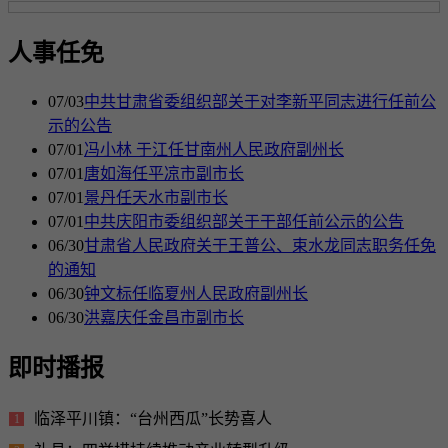
人事任免
07/03
中共甘肃省委组织部关于对李新平同志进行任前公
示的公告
07/01
冯小林 于江任甘南州人民政府副州长
07/01
唐如海任平凉市副市长
07/01
景丹任天水市副市长
07/01
中共庆阳市委组织部关于干部任前公示的公告
06/30
甘肃省人民政府关于王普公、束水龙同志职务任免
的通知
06/30
钟文标任临夏州人民政府副州长
06/30
洪嘉庆任金昌市副市长
即时播报
临泽平川镇：“台州西瓜”长势喜人
1