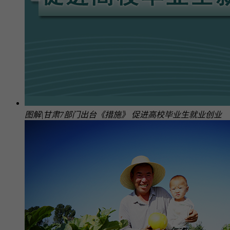
图解|甘肃7部门出台《措施》 促进高校毕业生就业创业