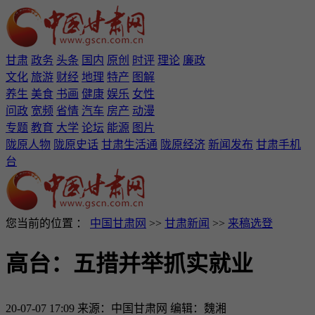
甘肃
政务
头条
国内
原创
时评
理论
廉政
文化
旅游
财经
地理
特产
图解
养生
美食
书画
健康
娱乐
女性
问政
宽频
省情
汽车
房产
动漫
专题
教育
大学
论坛
能源
图片
陇原人物
陇原史话
甘肃生活通
陇原经济
新闻发布
甘肃手机
台
您当前的位置 ：
中国甘肃网
>>
甘肃新闻
>>
来稿选登
高台：五措并举抓实就业
20-07-07 17:09
来源：中国甘肃网
编辑：魏湘