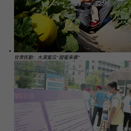
甘肃民勤：大漠蜜瓜“甜蜜来袭”