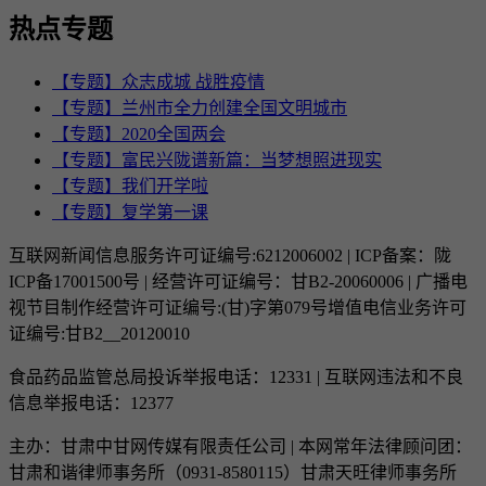
热点专题
【专题】众志成城 战胜疫情
【专题】兰州市全力创建全国文明城市
【专题】2020全国两会
【专题】富民兴陇谱新篇：当梦想照进现实
【专题】我们开学啦
【专题】复学第一课
互联网新闻信息服务许可证编号:6212006002 | ICP备案：陇
ICP备17001500号 | 经营许可证编号：甘B2-20060006 | 广播电
视节目制作经营许可证编号:(甘)字第079号增值电信业务许可
证编号:甘B2__20120010
食品药品监管总局投诉举报电话：12331 | 互联网违法和不良
信息举报电话：12377
主办：甘肃中甘网传媒有限责任公司 | 本网常年法律顾问团：
甘肃和谐律师事务所（0931-8580115）甘肃天旺律师事务所