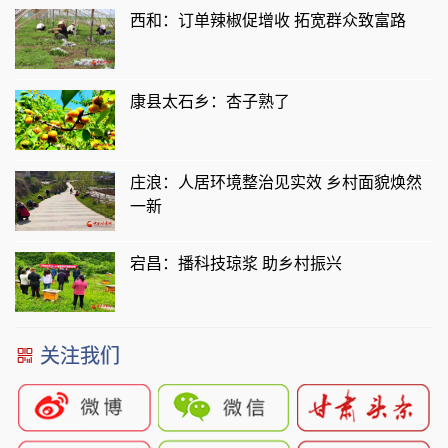
西和：订单辣椒促增收 拓宽群众致富路
康县太石乡：杏子熟了
庄浪：人居环境整治见实效 乡村面貌焕然
一新
宕昌：播科技琼浆 助乡村振兴
关注我们