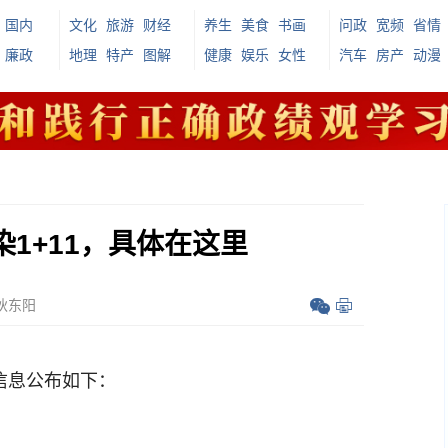
国内
文化
旅游
财经
养生
美食
书画
问政
宽频
省情
廉政
地理
特产
图解
健康
娱乐
女性
汽车
房产
动漫
染1+11，具体在这里
狄东阳
信息公布如下：