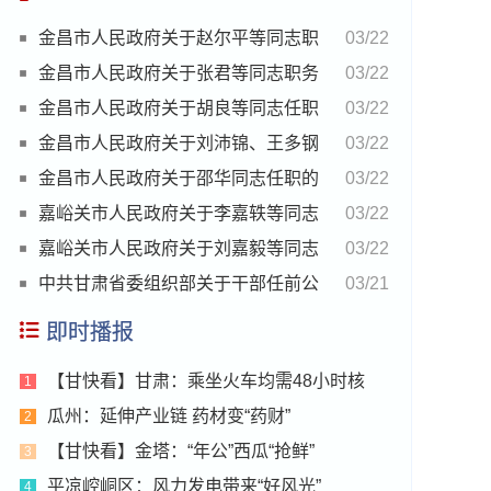
金昌市人民政府关于赵尔平等同志职
03/22
务任免的通知
金昌市人民政府关于张君等同志职务
03/22
任免的通知
金昌市人民政府关于胡良等同志任职
03/22
的通知
金昌市人民政府关于刘沛锦、王多钢
03/22
同志免职退休的通知
金昌市人民政府关于邵华同志任职的
03/22
通知
嘉峪关市人民政府关于李嘉轶等同志
03/22
职务任免的通知
嘉峪关市人民政府关于刘嘉毅等同志
03/22
任职的通知
中共甘肃省委组织部关于干部任前公
03/21
示的公告
即时播报
【甘快看】甘肃：乘坐火车均需48小时核
1
瓜州：延伸产业链 药材变“药财”
2
【甘快看】金塔：“年公”西瓜“抢鲜”
3
平凉崆峒区：风力发电带来“好风光”
4