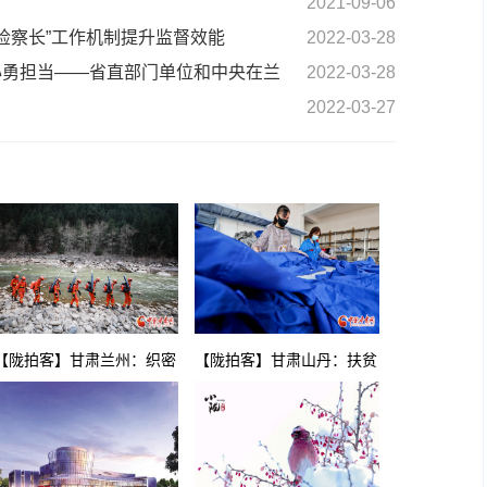
2021-09-06
+检察长”工作机制提升监督效能
2022-03-28
心勇担当——省直部门单位和中央在兰
2022-03-28
2022-03-27
【陇拍客】甘肃兰州：织密
【陇拍客】甘肃山丹：扶贫
安全“防火网” 筑牢森林“防
车间变身乡村妇女致富工厂
火墙”