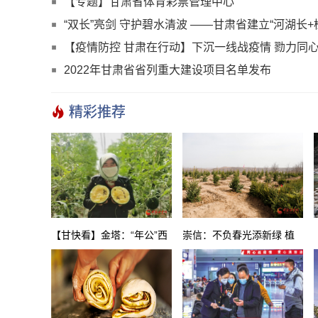
【专题】甘肃省体育彩票管理中心
“双长”亮剑 守护碧水清波 ——甘肃省建立“河湖长
【疫情防控 甘肃在行动】下沉一线战疫情 勠力同
企业党员下沉一线共抗疫情
2022年甘肃省省列重大建设项目名单发布
精彩推荐
【甘快看】金塔：“年公”西
崇信：不负春光添新绿 植
瓜“抢鲜”上市
树造林正当时