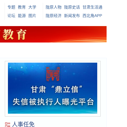
专题
教育
大学
陇原人物
陇原史话
甘肃生活通
论坛
能源
图片
陇原经济
新闻发布
西北角APP
人事任免