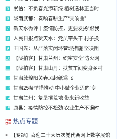
崇信：不负春光添新绿 植树造林正当时
5
陇南武都：奏响春耕生产“交响曲”
6
新天水微评｜疫情防控，更要发扬“跟我
7
人民日报点赞天水：党员带头干 村子换
8
王国先：从严落实闭环管理措施 坚决阻
9
【陇拍客】甘肃兰州：织密安全“防火网
10
【陇拍客】甘肃山丹：扶贫车间变身乡村
11
甘肃敦煌阳关春风起纸鸢飞
12
甘肃25条举措推动 中小微企业迈向“专
13
甘肃兰州：复垦撂荒地 带来新收益
14
康县：疫情防控不松劲 农业生产不误时
15
热点专题
【专题】喜迎二十大历次党代会网上数字展馆