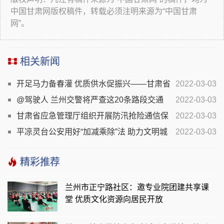
中国甘肃网版权稿件，转载必须注明来源为“中国甘肃
网”。
相关新闻
开足马力备春灌 优质供水促振兴——甘肃省
2022-03-03
疏勒河流域水资源利用中心多措并举备战灌区春耕春灌
@驾驶人 兰州交警将严查这20条路段交通
2022-03-03
违法行为
甘肃省应急管理厅组织开展防汛抢险通信保
2022-03-03
障演练
平凉灵台公安用好“加减乘除”法 助力文明城
2022-03-03
市创建
精彩推荐
兰州市正宁路社区：邀专业院团建共享课
堂 优质文化资源向居民开放