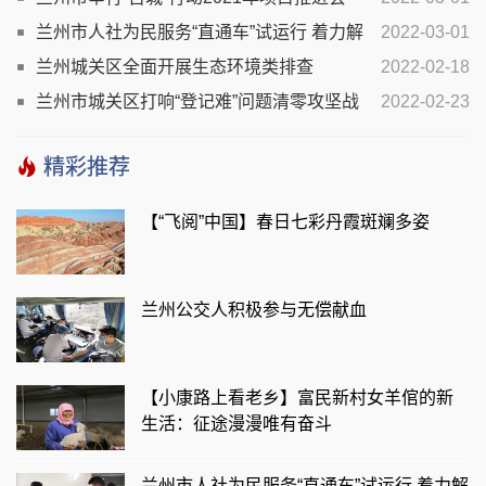
兰州市人社为民服务“直通车”试运行 着力解
2022-03-01
决企业和群众急难愁盼问题
兰州城关区全面开展生态环境类排查
2022-02-18
兰州市城关区打响“登记难”问题清零攻坚战
2022-02-23
精彩推荐
【“飞阅”中国】春日七彩丹霞斑斓多姿
兰州公交人积极参与无偿献血
【小康路上看老乡】富民新村女羊倌的新
生活：征途漫漫唯有奋斗
兰州市人社为民服务“直通车”试运行 着力解