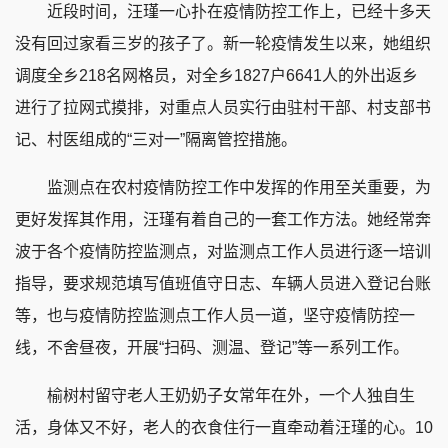
近段时间，汪瑾一心扑在疫情防控工作上，已经十多天
没有回过家看三岁的孩子了。新一轮疫情发生以来，她组织
调度全乡218名网格员，对全乡1827户6641人的外出返乡
进行了拉网式摸排，对重点人员实行由驻村干部、村支部书
记、村医组成的“三对一”隔离管控措施。
监测点在农村疫情防控工作中发挥的作用至关重要，为
更好发挥其作用，汪瑾有着自己的一套工作方法。她经常奔
波于各个疫情防控监测点，对监测点工作人员进行逐一培训
指导，要求规范填写值班值守日志、车辆人员进入登记台账
等，也与疫情防控监测点工作人员一道，坚守疫情防控一
线，不舍昼夜，开展“扫码、测温、登记”等一系列工作。
榆树村留守老人王奶奶子女常年在外，一个人独自生
活，身体又不好，老人的衣食住行一直牵动着汪瑾的心。10