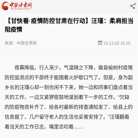
【甘快看·疫情防控甘肃在行动】汪瑾：柔肩担当
阻疫情
来源：中国甘肃网
21-11-02 16:10
夜幕降临，行人渐少，气温随之下降，徽县榆树村疫情
防控监测点的干部终于能围着火炉歇口气了。但是，身为副
乡长的汪瑾心却一刻也闲不下来，她一边和同事们盘点着当
天的工作，一边又紧锣密鼓地谋划着下一步的工作，“欠缺
的防疫物资补齐了、给各村最新的排查通知发了、给县上的
信息报了、几户留守老人的生活也妥善安排了。”汪瑾翻看
着当天的工作日志，嘴里念叨着……