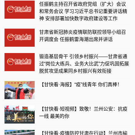
任振鹤主持召开省政府党组（扩大）会议
和常务会议 学习习近平总书记重要讲话精
神 安排部署加快数字政府建设等工作
甘肃省新冠肺炎疫情联防联控领导小组召
开调度会 任振鹤雷海潮出席并讲话
锻造基层骨干 引领乡村振兴——甘肃省通
过“岗位大练兵、业务大比武”力促巩固拓展
脱贫攻坚成果同乡村振兴有效衔接
【甘快看·海报】“疫”线青年 你们真棒！
【甘快看·短视频】致敬！兰州公安：抗疫
一线 最美的你
【甘快看·疫情防控甘肃在行动】兰州市榆