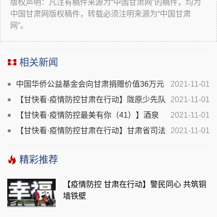
版权声明：凡注有稿件来源为“中国甘肃网”的稿件，均为
中国甘肃网版权稿件，转载必须注明来源为“中国甘肃
网”。
相关新闻
中国华侨公益基金会向甘肃捐赠价值36万元
2021-11-01
抗疫物资
【甘快看·疫情防控甘肃在行动】陇原少先队
2021-11-01
员用自己的方式助力疫情防控
【甘快看·疫情防控最美有你（41）】酒泉
2021-11-01
瓜州：巾帼不让须眉 抗疫一线显担当
【甘快看·疫情防控甘肃在行动】甘肃省司法
2021-11-01
厅切实强化监管场所和行业组织疫情防控
精彩推荐
【疫情防控 甘肃在行动】警民同心 共筑铜
墙铁壁