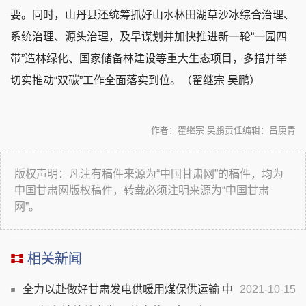
要。同时，山丹县还统筹抓好山水林田湖草沙冰综合治理、
系统治理、源头治理，及早谋划并加快推进新一轮“一园四
带”造林绿化、国家储备林建设等重大生态项目，多措并举
切实推动“双碳”工作全面落实到位。（翟继宗 吴鹏）
作者：翟继宗 吴鹏
责任编辑：吕庚青
版权声明：凡注有稿件来源为“中国甘肃网”的稿件，均为
中国甘肃网版权稿件，转载必须注明来源为“中国甘肃
网”。
相关新闻
全力以赴做好甘肃发电供暖用煤保供运输 中
2021-10-15