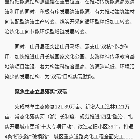
坚持把能源结构调整摆在重要位置，在推动传统能源高效清
洁利用的同时，积极有序发展清洁能源，有力推动建筑建材
向装配型清洁生产转变、煤炭开采向循环型精细加工转变、
冶炼化工向节能环保型增链发展转变。
同时，山丹县还突出山丹马场、焉支山“双核”带动作
用，加快推进山丹长城国家文化公园、艾黎精神传承教育基
地等项目建设，着力构建科技含量高、资源消耗低、环境污
染少的发展结构，为“双碳”目标实现赋能。
聚焦生态立县落实“双碳”
完成林草生态修复121.39万亩、新增人工造林1.21万
亩，常态化落实河（湖）长制度，规范推进“四乱”整治，扎
实开展城市更新“十大专项行动”，改造老旧小区39个，打通
4条“断头路”“破损路”，城区重点道路亮化工程全面完工……