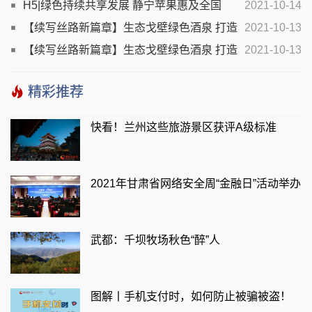
铁兰州局“五优先”开辟绿色通道
H5|绿色持续共享发展 静宁苹果惠及全国
2021-10-14
【续写丝路新篇章】生态戈壁绿色酒泉 打造
2021-10-13
现代丝路寒旱农业硅谷
【续写丝路新篇章】生态戈壁绿色酒泉 打造
2021-10-13
现代丝路寒旱农业硅谷
精彩推荐
快看！兰州这些旅游景区获评A级标准
2021年甘肃省网络安全周“金融日”活动举办
武都：千坝牧场秋色“醉”人
图解丨手机支付时，如何防止被骗被盗！