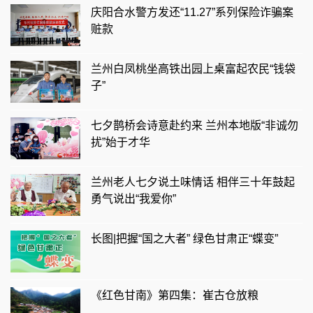
庆阳合水警方发还“11.27”系列保险诈骗案
赃款
兰州白凤桃坐高铁出园上桌富起农民“钱袋
子”
七夕鹊桥会诗意赴约来 兰州本地版“非诚勿
扰”始于才华
兰州老人七夕说土味情话 相伴三十年鼓起
勇气说出“我爱你”
长图|把握“国之大者” 绿色甘肃正“蝶变”
《红色甘南》第四集：崔古仓放粮