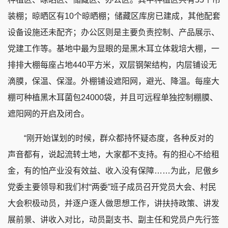
装棚；晾晒区有10个晾晒棚；储藏区库房已建成，其他配套
设备设施还未配齐；办公区则是主要负责控制、产品展示、
党建工作等。基地中最为显眼的是黑木耳立体栽培大棚，一
排排大棚每座占地440平方米，双层钢架结构，内层铺设无
滴膜，保温、保湿。外棚铺设遮阳网，避光、降温。每座大
棚可种植黑木耳菌包24000袋，并且可远程单独控制棚膜、
遮阳网的开启及闭合。
“刚开始谋划的时候，群众都持怀疑态度，各种反对的
声音都有，说起流转土地，大家都不支持。有的担心不给租
金，有的怕产业没有效益、收入没有保障……为此，尼傲乡
党委主要领导和我们村“两委”班子成员召开党员大会、村民
大会积极动员，并逐户逐人做思想工作，讲扶持政策、讲发
展前景、讲收入对比，动员副支书、副主任和党员户先行签