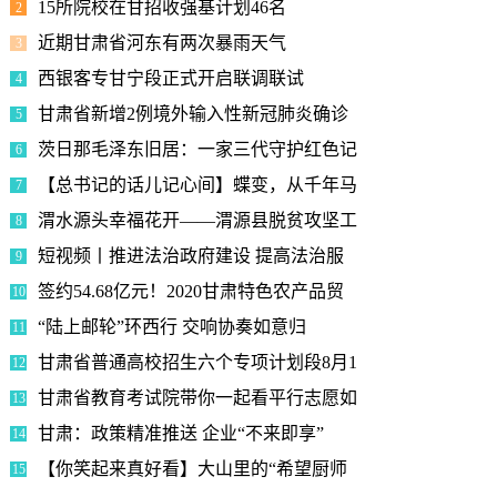
15所院校在甘招收强基计划46名
2
近期甘肃省河东有两次暴雨天气
3
西银客专甘宁段正式开启联调联试
4
甘肃省新增2例境外输入性新冠肺炎确诊
5
茨日那毛泽东旧居：一家三代守护红色记
6
【总书记的话儿记心间】蝶变，从千年马
7
渭水源头幸福花开——渭源县脱贫攻坚工
8
短视频丨推进法治政府建设 提高法治服
9
签约54.68亿元！2020甘肃特色农产品贸
10
“陆上邮轮”环西行 交响协奏如意归
11
甘肃省普通高校招生六个专项计划段8月1
12
甘肃省教育考试院带你一起看平行志愿如
13
甘肃：政策精准推送 企业“不来即享”
14
【你笑起来真好看】大山里的“希望厨师
15