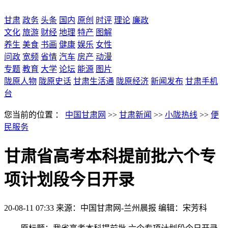
甘肃
政务
头条
国内
原创
时评
理论
廉政
文化
旅游
财经
地理
特产
图解
养生
美食
书画
健康
娱乐
女性
问政
宽频
省情
汽车
房产
动漫
专题
教育
大学
论坛
能源
图片
陇原人物
陇原史话
甘肃生活通
陇原经济
新闻发布
甘肃手机
台
您当前的位置 ：
中国甘肃网
>>
甘肃新闻
>>
小陇热线
>>
便
民服务
甘肃省高考本科提前批六个专
项计划段今日开录
20-08-11 07:33
来源：中国甘肃网-兰州晨报
编辑：宋芳科