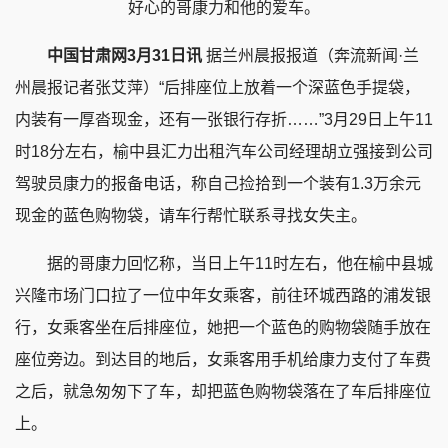
好心的哥康力和他的爱车。
中国甘肃网3月31日讯
据兰州晨报报道（奔流新闻·兰
州晨报记者张艾萍）“后排座位上放着一个深蓝色手提袋，
内装有一厚沓现金，还有一张银行存折……”3月29日上午11
时18分左右，榆中县汇力出租汽车公司经理胡立强接到公司
驾驶员康力的报备电话，称自己捡拾到一个装有1.3万余元
现金的蓝色购物袋，请车行帮忙联系寻找女失主。
据的哥康力回忆称，当日上午11时左右，他在榆中县城
兴隆市场门口拉了一位中年女乘客，前往环城西路的浦发银
行，女乘客坐在后排座位，她把一个蓝色的购物袋随手放在
座位旁边。到达目的地后，女乘客用手机给康力支付了车费
之后，就急匆匆下了车，却把蓝色购物袋落在了车后排座位
上。