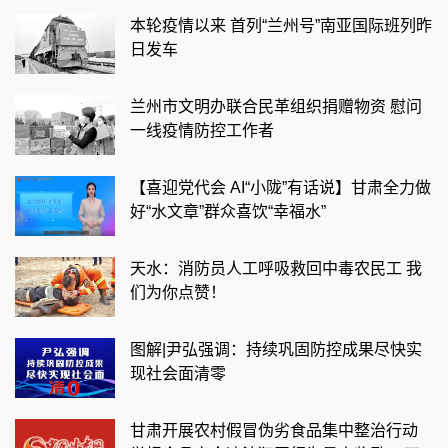
本轮疫情以来 首列“兰州号”南亚国际班列昨
日发车
兰州市文明办联合民革组织捐赠物资 慰问
一线疫情防控工作者
【喜迎党代会 AI“小陇”有话说】甘肃全力做
好“水文章”群众喜饮“幸福水”
天水：消防员人工呼吸救回中毒农民工 我
们为你点赞！
图解|尹弘强调：持续巩固防控成果尽快实
现社会面清零
甘肃开展农村假冒伪劣食品集中整治行动