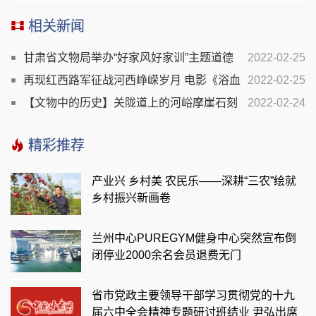
相关新闻
甘肃省文物局举办“好家风好家训”主题道德
2022-02-25
讲堂活动
再现红西路军征战河西峥嵘岁月 电影《浴血
2022-02-25
誓言》定档2月28日全国上映
【文物中的历史】关陇道上的河峪摩崖石刻
2022-02-24
精彩推荐
产业兴 乡村美 农民乐——深耕“三农”绘就
乡村振兴新画卷
兰州中心PUREGYM健身中心突然宣布倒
闭停业2000余名会员退费无门
省市党政主要领导干部学习贯彻党的十九
届六中全会精神专题研讨班结业 尹弘出席