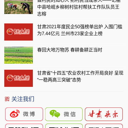
做村民的知心人 把村民当成亲人——记榆
中县哈岘乡柳树村驻村帮扶工作队队员王
志榕
甘肃2021年度民企50强榜单出炉 入围门槛
为7.44亿元 兰州市23家企业上榜
春回大地万物苏 春耕备耕正当时
甘肃省“十四五”农业农村工作开局良好 呈现
“一稳两高三突破”态势
关注我们