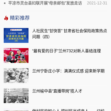
忠诚——记灵台县公安局刑侦大队教导员王海亮
平凉市灵台县妇联开展“母亲邮包”发放走访
2021-12-31
慰问活动
精彩推荐
人社民生“甘快答” 甘肃省社会保险政策热点
问题（四）
“最有爱的日子”兰州732对新人喜结连理
兰州宁卧庄小学：满满仪式感 迎来新学期
兰州榆中县“直播带岗”揽人才