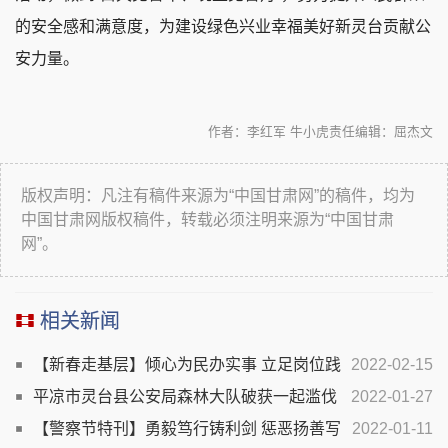
的安全感和满意度，为建设绿色兴业幸福美好新灵台贡献公
安力量。
作者：李红军 牛小虎
责任编辑：屈杰文
版权声明：凡注有稿件来源为“中国甘肃网”的稿件，均为
中国甘肃网版权稿件，转载必须注明来源为“中国甘肃
网”。
相关新闻
【新春走基层】倾心为民办实事 立足岗位践
2022-02-15
初心——灵台县公安局“为民办实事”实践活动掠影
平凉市灵台县公安局森林大队破获一起滥伐
2022-01-27
林木案
【警察节特刊】勇毅笃行铸利剑 惩恶扬善写
2022-01-11