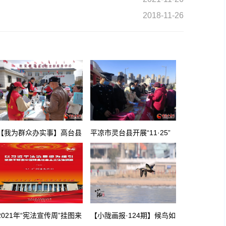
2018-11-26
【我为群众办实事】高台县
平凉市灵台县开展“11·25”
东苑社区：扎实推进科普教
国际反家暴日集中宣传活动
育 提升居民科学素养
2021年“宪法宣传周”挂图来
【小陇画报·124期】候鸟如