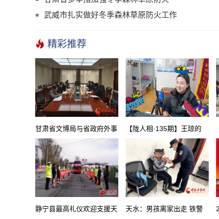
武威市扎实做好冬季森林草原防火工作
精彩推荐
甘肃省文博局与省政府外事
【陇人相·135期】王琼的
办对接座谈明年“一会一节”
“鬼点子”片警生涯
有关工作
静宁县最高礼仪欢迎支援天
天水：男孩离家出走 铁警