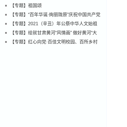
【专题】祖国颂
【专题】“百年华诞·绚丽陇原”庆祝中国共产党
成立100周年图片展
【专题】2021（辛丑）年公祭中华人文始祖
伏羲大典
【专题】绘就甘肃黄河“风情画” 做好黄河“大
文章”
【专题】红心向党·百佳文明校园、百所乡村
学校少年宫集中采访宣传