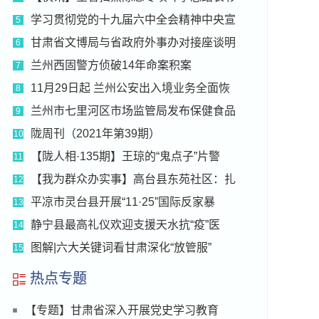
学习贯彻党的十九届六中全会精神中央宣
5
甘肃省文博局与省政府外事办对接座谈明
6
兰州西固警方侦破14年命案积案
7
11月29日起 兰州公安出入境业务全面恢
8
兰州市七里河区市场监管局发布保健食品
9
陇周刊（2021年第39期）
10
【陇人相·135期】王琼的“鬼点子”片警
11
【我为群众办实事】高台县东苑社区：扎
12
平凉市灵台县开展“11·25”国际反家暴
13
静宁县最高礼仪欢迎支援天水抗“疫”医
14
图解|六大关键词看甘肃深化“放管服”
15
热点专题
【专题】甘肃省深入开展党史学习教育