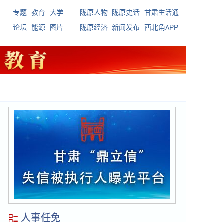
专题
教育
大学
陇原人物
陇原史话
甘肃生活通
论坛
能源
图片
陇原经济
新闻发布
西北角APP
人事任免