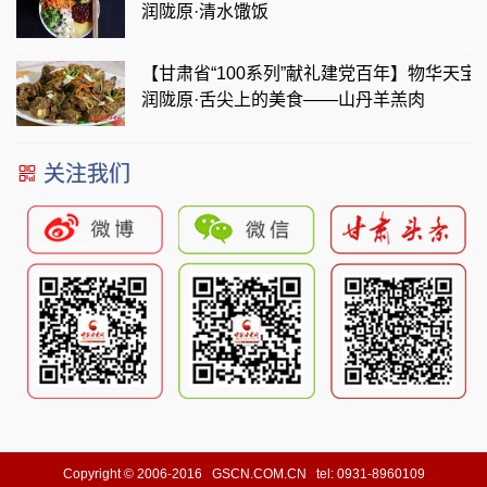
润陇原·清水馓饭
【甘肃省“100系列”献礼建党百年】物华天宝
润陇原·舌尖上的美食——山丹羊羔肉
关注我们
Copyright © 2006-2016 GSCN.COM.CN tel: 0931-8960109