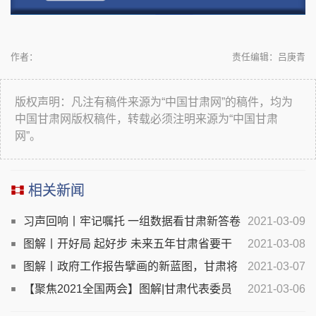
作者：
责任编辑：吕庚青
版权声明：凡注有稿件来源为“中国甘肃网”的稿件，均为
中国甘肃网版权稿件，转载必须注明来源为“中国甘肃
网”。
相关新闻
习声回响丨牢记嘱托 一组数据看甘肃新答卷
2021-03-09
图解丨开好局 起好步 未来五年甘肃省要干
2021-03-08
好这些大事！
图解丨政府工作报告擘画的新蓝图，甘肃将
2021-03-07
这样绘就！
【聚焦2021全国两会】图解|甘肃代表委员
2021-03-06
谈政府工作报告