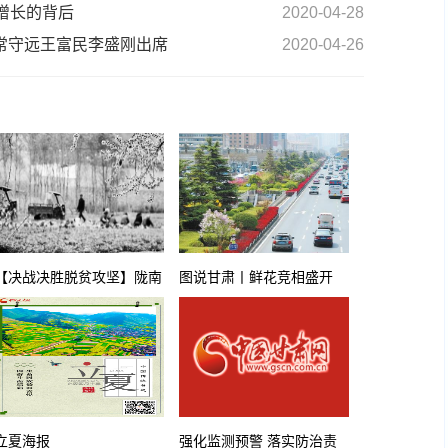
增长的背后
2020-04-28
霞常守远王富民李盛刚出席
2020-04-26
【决战决胜脱贫攻坚】陇南
图说甘肃丨鲜花竞相盛开
宕昌县发展蔬菜产业 拓宽
扮靓兰州“北大门”
群众增收致富门路
立夏海报
强化监测预警 落实防治责