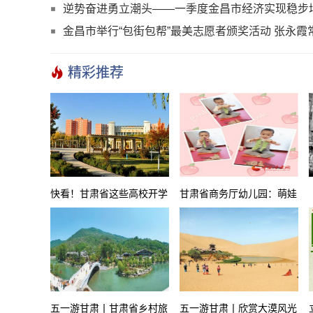
逆势奋进勇立潮头——一季度金昌市经济实现稳步
金昌市举行“包街包帮”最美志愿者颁奖活动 张永
精彩推荐
快看！甘肃省这些高校开学
甘肃省商务厅幼儿园：萌娃
时间定了
五一干活忙 体验劳动最光
荣
五一游甘肃丨甘肃省乡村旅
五一游甘肃丨欣赏大漠风光