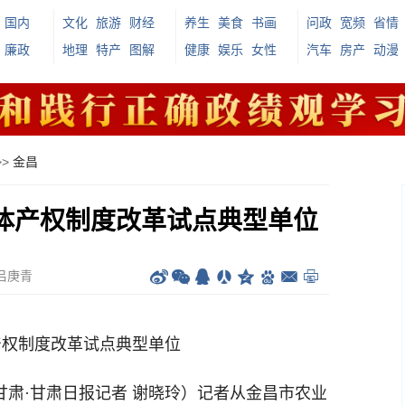
国内
文化
旅游
财经
养生
美食
书画
问政
宽频
省情
廉政
地理
特产
图解
健康
娱乐
女性
汽车
房产
动漫
>>
金昌
体产权制度改革试点典型单位
吕庚青
权制度改革试点典型单位
甘肃·甘肃日报记者 谢晓玲）记者从金昌市农业