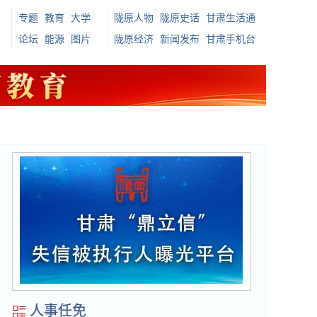
专题
教育
大学
陇原人物
陇原史话
甘肃生活通
论坛
能源
图片
陇原经济
新闻发布
甘肃手机台
人事任免