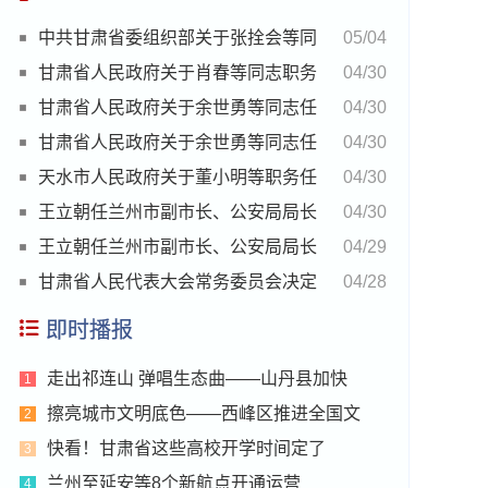
中共甘肃省委组织部关于张拴会等同
05/04
志任前公示的公告
甘肃省人民政府关于肖春等同志职务
04/30
任免的通知
甘肃省人民政府关于余世勇等同志任
04/30
职的通知
甘肃省人民政府关于余世勇等同志任
04/30
职、肖春等同志职务任免的通知
天水市人民政府关于董小明等职务任
04/30
免的通知
王立朝任兰州市副市长、公安局局长
04/30
王立朝任兰州市副市长、公安局局长
04/29
甘肃省人民代表大会常务委员会决定
04/28
任命名单
即时播报
走出祁连山 弹唱生态曲——山丹县加快
1
擦亮城市文明底色——西峰区推进全国文
2
快看！甘肃省这些高校开学时间定了
3
兰州至延安等8个新航点开通运营
4