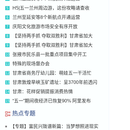
H5|五一兰州周边游，这份攻略请查收
5
兰州至延安等8个新航点开通运营
6
庆阳文化旅游市场安全有序开放
7
【坚持两手抓 夺取双胜利】甘肃省加大
8
【坚持两手抓 夺取双胜利】甘肃省加大
9
张掖市民乐县一批重点项目集中开工
10
特殊的现场督办会
11
甘肃省商务厅幼儿园：萌娃五一干活忙
12
甘肃敦煌旱峡玉矿遗址：呈3700年前透闪
13
甘肃：花样促销提振消费热情
14
“五一”期间夜经济已恢复90% 阿里发布
15
热点专题
【专题】富民兴陇谱新篇：当梦想照进现实