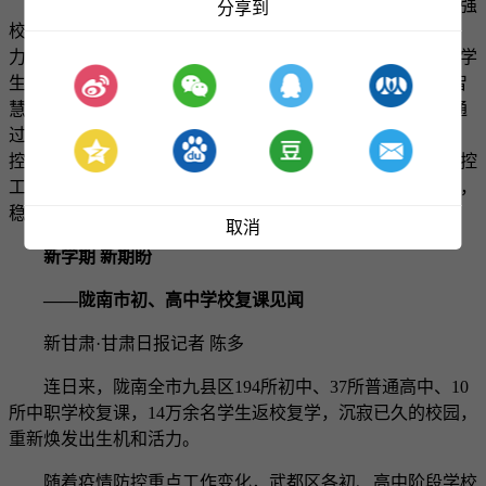
酒泉市教育局表示，开学复课后，将进一步指导各校加强
分享到
校园防控知识培训，教育引导师生提升科学防控的意识和能
力，还将针对不同群体制定差异化工作方案，多措并举做好学
生心理干预和疏导工作。同时，引导各学校充分利用“酒泉智
慧教育云平台”，对因疫情影响难以实施的教育教学活动，通
过线上授课的方式进行。此外，持续跟进监督各学校疫情防
控、后勤保障、环境卫生等工作情况，落实落细校园疫情防控
工作要求，确保每一个细节无疏漏、每一个环节都可防可控，
稳妥有序地推进开学复课。
取消
新学期 新期盼
——陇南市初、高中学校复课见闻
新甘肃·甘肃日报记者 陈多
连日来，陇南全市九县区194所初中、37所普通高中、10
所中职学校复课，14万余名学生返校复学，沉寂已久的校园，
重新焕发出生机和活力。
随着疫情防控重点工作变化，武都区各初、高中阶段学校