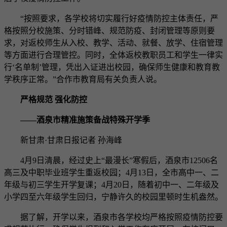
“按照要求，各学校将切实履行好疫情防控主体责任，严
格按照分校施策、分时错峰、规范防疫、封闭管理等原则要
求，对返校师生从入校、教学、活动、就餐、放学、住宿管理
等方面进行合理管控。同时，全体返校教职员工和学生一律实
行‘名单制’管理，凭出入证进出校园，确保师生健康和教育教
学秩序正常。”合作市教育局有关负责人说。
严格规范 强化防控
——酒泉市精准施策备战特殊开学季
新甘肃·甘肃日报记者 孙海峰
4月9日清晨，经过史上“最漫长”寒假后，酒泉市12506名
高三及中职毕业班学生重返校园；4月13日，全市高中一、二
年级与初三学生开学复课；4月20日，随着初中一、二年级及
小学四至六年级学生回归，宁静许久的校园里顿时生机盎然。
据了解，开学以来，酒泉市各学校均严格按照疫情防控要