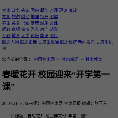
甘肃
政务
头条
国内
原创
时评
理论
廉政
文化
旅游
财经
地理
特产
图解
养生
美食
书画
健康
娱乐
女性
问政
宽频
省情
汽车
房产
动漫
专题
教育
大学
论坛
能源
图片
陇原人物
陇原史话
甘肃生活通
陇原经济
新闻发布
甘肃手机
台
您当前的位置 ：
中国甘肃网
>>
甘肃新闻
>>
甘肃教育
春暖花开 校园迎来“开学第一
课”
20-04-21 08:46
来源：中国甘肃网-甘肃日报
编辑：张玉芳
原标题：春暖花开 校园迎来“开学第一课”