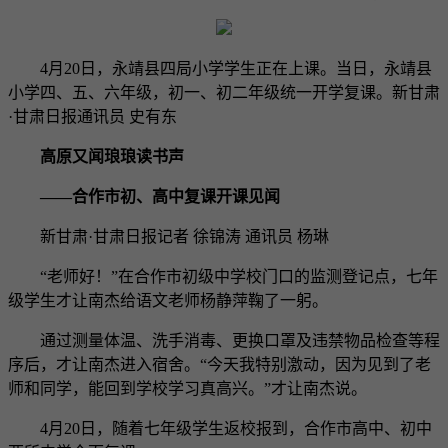
4月20日，永靖县四局小学学生正在上课。当日，永靖县
小学四、五、六年级，初一、初二年级统一开学复课。新甘肃
·甘肃日报通讯员 史有东
高原又闻琅琅读书声
——合作市初、高中复课开课见闻
新甘肃·甘肃日报记者 徐锦涛 通讯员 杨琳
“老师好！”在合作市初级中学校门口的监测登记点，七年
级学生才让南杰给语文老师杨静萍鞠了一躬。
通过测量体温、洗手消毒、更换口罩及违禁物品检查等程
序后，才让南杰进入宿舍。“今天我特别激动，因为见到了老
师和同学，能回到学校学习真高兴。”才让南杰说。
4月20日，随着七年级学生返校报到，合作市高中、初中