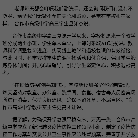
“老师每天都会叮嘱我们勤洗手，还会询问我们有没有不
舒服，给予我们无微不至的关心和照顾，感觉在学校和在家一
样。”合作市高级中学高三学生旦知杰说。
合作市高级中学高三复课开学以来，学校将原来一个教学
班分成两个小班，学生单人单桌，上课时采取AB班授课。教
师科学调整复习进度，实现线上教学和返校复课的有效衔接。
与此同时，科学安排学生的课间操活动和体育课，保证学生锻
炼身体时间；开展心理辅导，引导学生坚定信心，积极迎战高
考。
“在疫情防控的特殊时期，学校继续加强全寄宿制管理，
每天坚持对教室、办公室、洗手间、食堂、宿舍等人员密集场
所进行消毒，保持良好通风，确保不留死角、不漏盲区。”合
作市高级中学教研室主任更高才让说。
据了解，为确保开学复课平稳有序、万无一失，合作市高
级中学成立了新冠肺炎疫情防控工作领导小组，制定了疫情防
控工作方案与突发公共卫生事件应急处置预案，完善了开学报