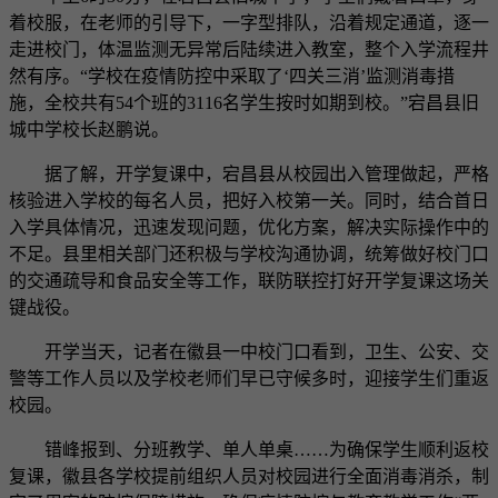
着校服，在老师的引导下，一字型排队，沿着规定通道，逐一
走进校门，体温监测无异常后陆续进入教室，整个入学流程井
然有序。“学校在疫情防控中采取了‘四关三消’监测消毒措
施，全校共有54个班的3116名学生按时如期到校。”宕昌县旧
城中学校长赵鹏说。
据了解，开学复课中，宕昌县从校园出入管理做起，严格
核验进入学校的每名人员，把好入校第一关。同时，结合首日
入学具体情况，迅速发现问题，优化方案，解决实际操作中的
不足。县里相关部门还积极与学校沟通协调，统筹做好校门口
的交通疏导和食品安全等工作，联防联控打好开学复课这场关
键战役。
开学当天，记者在徽县一中校门口看到，卫生、公安、交
警等工作人员以及学校老师们早已守候多时，迎接学生们重返
校园。
错峰报到、分班教学、单人单桌……为确保学生顺利返校
复课，徽县各学校提前组织人员对校园进行全面消毒消杀，制