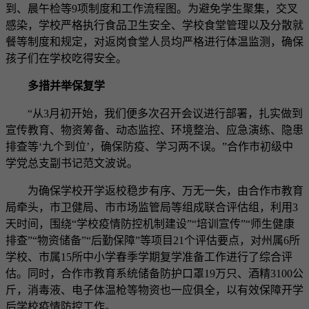
到、晨午检等9项制度和工作流程图。为避免学生聚集，交叉
感染，学校严格执行食品卫生安全、学校食堂管理以及分散就
餐等制度和规定，对返岗食堂人员均严格进行体温监测，确保
孩子们在学校吃得安全。
多措并举保复学
“从3月初开始，我们便多次召开会议进行部署，扎实做到
宣传教育、物资筹备、动态监控、环境整治、应急演练、隐患
排查等‘九个到位’，确保防疫、学习两不误。”合作市初级中
学党总支副书记范文波说。
为确保学校开学返校稳步有序、万无一失，由合作市教育
局牵头，市卫健局、市市场监管局等组成联合评估组，利用3
天时间，围绕“学校疫情防控机制建设”“培训宣传”“师生健康
排查”“物资储备”“后勤保障”等项目21个评估要点，对州属6所
学校、市属15所中小学春季学期复学准备工作进行了综合评
估。同时，合作市教育系统储备防护口罩19万只、酒精3100公
斤，消毒液、电子体温枪等物资也一应俱全，以有效保障开学
后学校疫情防控工作。