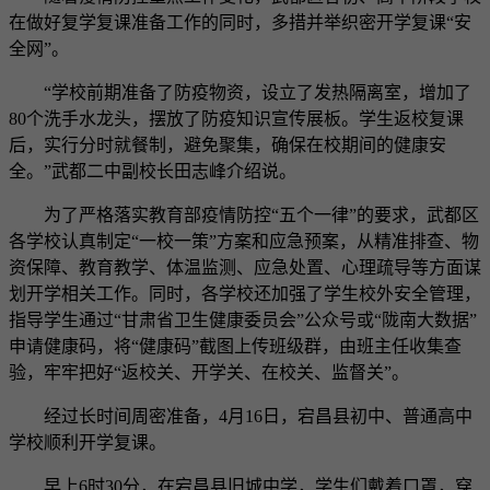
在做好复学复课准备工作的同时，多措并举织密开学复课“安
全网”。
“学校前期准备了防疫物资，设立了发热隔离室，增加了
80个洗手水龙头，摆放了防疫知识宣传展板。学生返校复课
后，实行分时就餐制，避免聚集，确保在校期间的健康安
全。”武都二中副校长田志峰介绍说。
为了严格落实教育部疫情防控“五个一律”的要求，武都区
各学校认真制定“一校一策”方案和应急预案，从精准排查、物
资保障、教育教学、体温监测、应急处置、心理疏导等方面谋
划开学相关工作。同时，各学校还加强了学生校外安全管理，
指导学生通过“甘肃省卫生健康委员会”公众号或“陇南大数据”
申请健康码，将“健康码”截图上传班级群，由班主任收集查
验，牢牢把好“返校关、开学关、在校关、监督关”。
经过长时间周密准备，4月16日，宕昌县初中、普通高中
学校顺利开学复课。
早上6时30分，在宕昌县旧城中学，学生们戴着口罩，穿