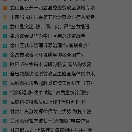
武山县召开十四届县委脱贫攻坚领域专项
2
十四届武山县委第五轮巡察及医疗领域专
3
武山县突出“快、细、实、严”全力推进
4
张永霞会见华为中国区副总裁雷战奎
5
金川区城市管理诉源治理“法官联系点”
6
金昌市地表水环境质量排名全国前列
7
欧阳坚在金昌市调研时强调 调结构恢复
8
全省决战决胜脱贫攻坚主题全媒体集中采
9
武威市抗击新冠肺炎疫情工作纪实（下）
10
“创新驱动+改革试验” 高质量统计服务
11
武威科技特派员线上线下“传经”忙 科
12
甘肃：充分发挥律师专业优势 为复工复
13
兰州永登警方破获一起“裸聊”电信诈骗
14
甘肃拟成立2个医疗质量控制中心并挂靠
15