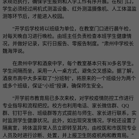
求规范执行，确保学生报到和入学工作有序开展。在校门口，
学生必须经过闸机式测温设备、红外测温摄像机、人工体温监
测等环节后，才能进入校园。
“开学后学校将以班级为单位，在教室门口进行晨午检，
对每天晚自习进行晚检。由班主任负责检查本班学生健康情
况，并做好记录，实行日报告、零报告制度。”肃州中学校长
魏海萍说。
在肃州中学和酒泉中学，每个教室基本只有30多名学生。
学生间隔而坐，采用一人一桌方式，避免交叉感染。据了解，
酒泉市高中大多采取了“分班制”，将原来的一个班级分为两个
或多个班级，保证“小班”授课，确保师生安全。
“开学前市教育局已多次来校，对学校疫情防控工作进行
专业指导和流程把控。校方也利用电话、家长微信群、QQ
群、钉钉平台、班级群等方式提前与师生、家长进行联系，实
时监测学生健康状况。此外，如出现突发情况，学校还设置了
隔离室，将体温异常人员立即转至其内，由校医和市医院专业
人员及时进行诊断、处置，并上报卫生防疫机构和教育局。”