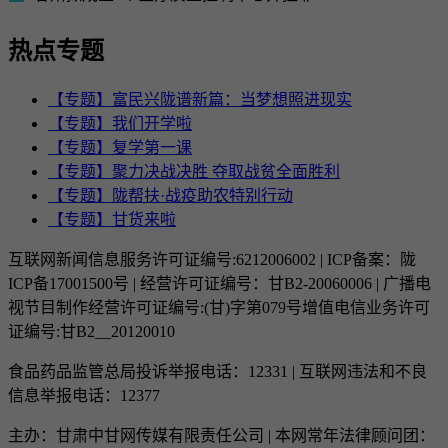
热点专题
【专题】富民兴陇谱新篇：当梦想照进现实
【专题】我们开学啦
【专题】复学第一课
【专题】聚力决战决胜 夺取战贫全面胜利
【专题】陇帮扶·战疫助农特别行动
【专题】甘货来啦
互联网新闻信息服务许可证编号:6212006002 | ICP备案：陇
ICP备17001500号 | 经营许可证编号：甘B2-20060006 | 广播电
视节目制作经营许可证编号:(甘)字第079号增值电信业务许可
证编号:甘B2__20120010
食品药品监管总局投诉举报电话：12331 | 互联网违法和不良
信息举报电话：12377
主办：甘肃中甘网传媒有限责任公司 | 本网常年法律顾问团：