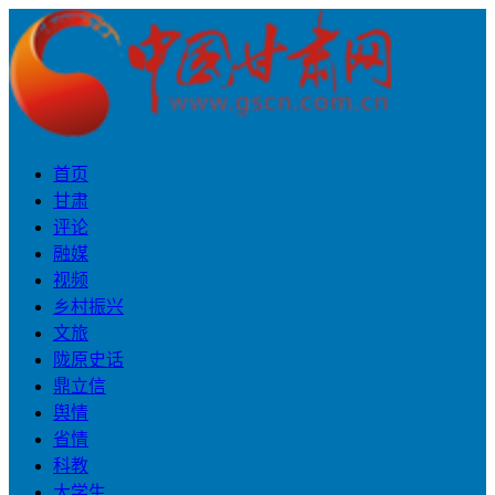
首页
甘肃
评论
融媒
视频
乡村振兴
文旅
陇原史话
鼎立信
舆情
省情
科教
大学生