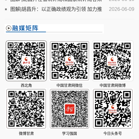
调查总队调研时强调了这些！
图解|胡昌升：以正确政绩观为引领 加力推
2026-06-09
动经济社会高质量发展
西北角
中国甘肃网微信
中国甘肃网微博
微博甘肃
学习强国
今日头条号