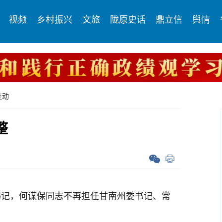
视频
乡村振兴
文旅
陇原史话
鼎立信
舆情
变动
整
记，何谋保同志不再担任甘南州委书记、常