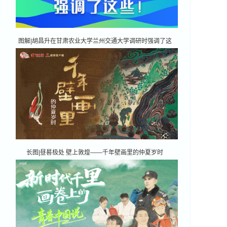
图解|胡昌升在甘肃农业大学兰州交通大学调研时强调了这
些！
长图|昼晷极处 壁上敦煌——千年壁画里的仲夏岁时