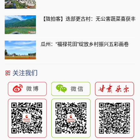
【陇拍客】迭部更古村：无公害蔬菜喜获丰
瓜州：“福禄花田”绽放乡村振兴五彩画卷
关注我们