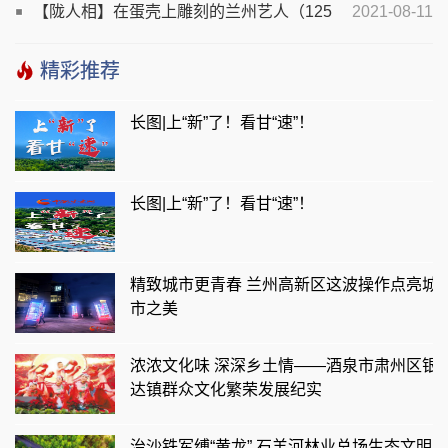
【陇人相】在蛋壳上雕刻的兰州艺人（125
2021-08-11
期）
精彩推荐
长图|上“新”了！看甘“速”！
长图|上“新”了！看甘“速”！
精致城市更青春 兰州高新区这波操作点亮城
市之美
浓浓文化味 深深乡土情——酒泉市肃州区银
达镇群众文化繁荣发展纪实
治沙铁军缚“黄龙” 石羊河林业总场生态文明建