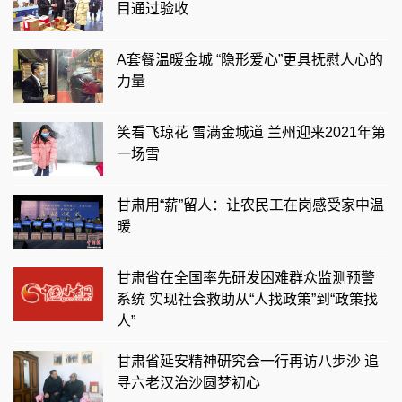
目通过验收
A套餐温暖金城 “隐形爱心”更具抚慰人心的
力量
笑看飞琼花 雪满金城道 兰州迎来2021年第
一场雪
甘肃用“薪”留人：让农民工在岗感受家中温
暖
甘肃省在全国率先研发困难群众监测预警
系统 实现社会救助从“人找政策”到“政策找
人”
甘肃省延安精神研究会一行再访八步沙 追
寻六老汉治沙圆梦初心