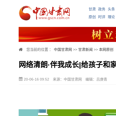
甘肃
政务
头条
原创
时评
理论
您当前的位置 ：
中国甘肃网
>>
甘肃新闻
>>
本网原创
网络清朗·伴我成长|给孩子和
20-06-16 09:52
来源：中国甘肃网
编辑：吕庚青