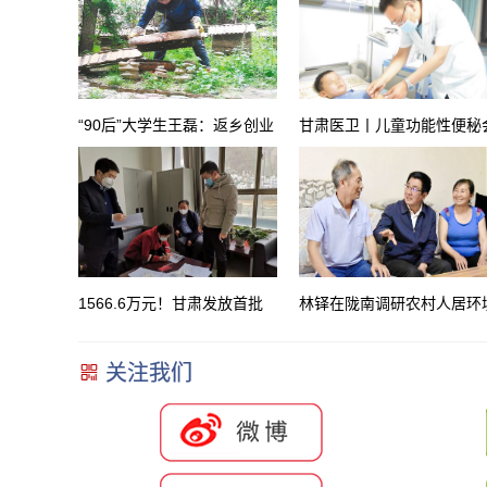
“90后”大学生王磊：返乡创业
甘肃医卫丨儿童功能性便秘
正当时
影响智力发育
1566.6万元！甘肃发放首批
林铎在陇南调研农村人居环
普惠小微信用贷款支持计划资
整治和美丽乡村建设工作
关注我们
金