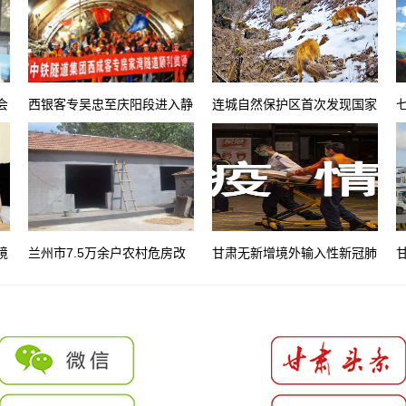
会
西银客专吴忠至庆阳段进入静
连城自然保护区首次发现国家
态验收阶段
二级保护动物豺
境
兰州市7.5万余户农村危房改
甘肃无新增境外输入性新冠肺
造完成
炎确诊病例