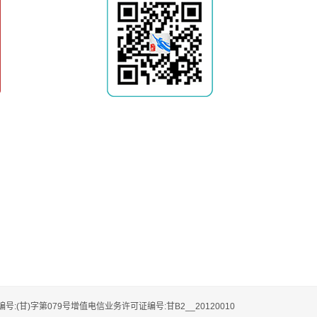
编号:(甘)字第079号增值电信业务许可证编号:甘B2__20120010