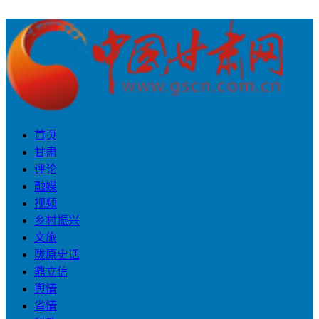
首页
甘肃
评论
融媒
视频
乡村振兴
文旅
陇原史话
鼎立信
舆情
省情