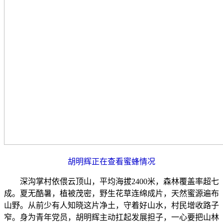
胡明辉正在查看蜜蜂情况
深沟掌村依偎云顶山，平均海拔2400米，森林覆盖率超七
成。夏无酷暑，植被茂密，野生花草连绵成片，天然蜜源遍布
山野。从前少有人知晓这片净土，守着好山水，村民增收路子
窄。身为青年党员，胡明辉主动扛起发展担子，一心要把山林