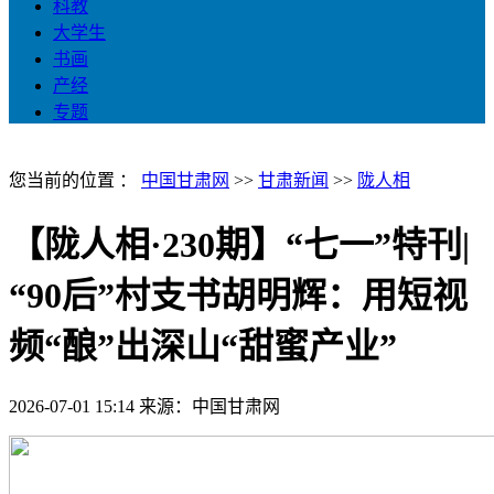
科教
大学生
书画
产经
专题
您当前的位置 ：
中国甘肃网
>>
甘肃新闻
>>
陇人相
【陇人相·230期】“七一”特刊|
“90后”村支书胡明辉：用短视
频“酿”出深山“甜蜜产业”
2026-07-01 15:14
来源：中国甘肃网