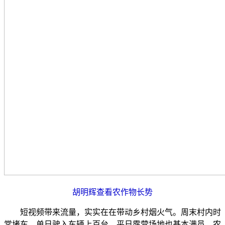
胡明辉查看农作物
长势
短视频带来流量，实实在在带动乡村烟火气。周末村内时
常堵车，单日驶入车辆上百台，平日露营场地也基本满员。农