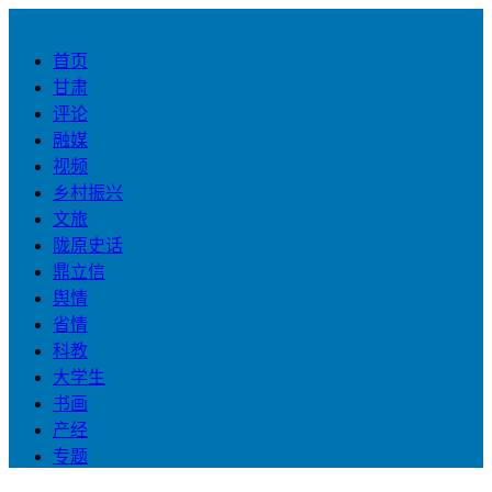
首页
甘肃
评论
融媒
视频
乡村振兴
文旅
陇原史话
鼎立信
舆情
省情
科教
大学生
书画
产经
专题