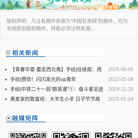
版权声明：凡注有稿件来源为“中国甘肃网”的稿件，均为
本网原创版权稿件，转载必须注明来源。
【青春华章·重走西北角】手绘|任继周：用
2025-06-05
一生书写与草原的不解之缘
手绘|攒劲！闪闪发光的up青年
2022-05-04
手绘|中铁二十一局“群英谱”①：奋斗者足迹
2024-11-19
铺就万里繁花路
黑麦家的致富经：大羊生小羊 日子节节高
2025-01-24