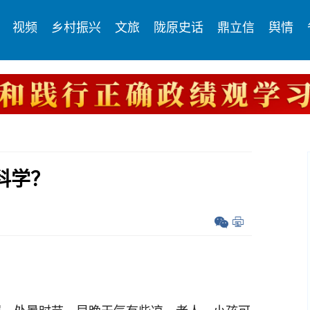
视频
乡村振兴
文旅
陇原史话
鼎立信
舆情
科学？
？