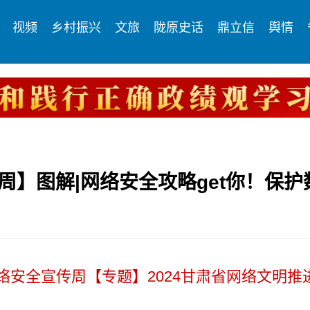
视频
乡村振兴
文旅
陇原史话
鼎立信
舆情
传周】图解|网络安全攻略get你！保
网络安全宣传周
【专题】2024甘肃省网络文明