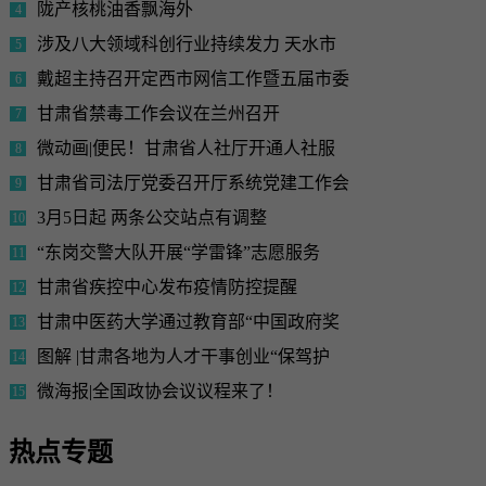
陇产核桃油香飘海外
4
涉及八大领域科创行业持续发力 天水市
5
戴超主持召开定西市网信工作暨五届市委
6
甘肃省禁毒工作会议在兰州召开
7
微动画|便民！甘肃省人社厅开通人社服
8
甘肃省司法厅党委召开厅系统党建工作会
9
3月5日起 两条公交站点有调整
10
“东岗交警大队开展“学雷锋”志愿服务
11
甘肃省疾控中心发布疫情防控提醒
12
甘肃中医药大学通过教育部“中国政府奖
13
图解 |甘肃各地为人才干事创业“保驾护
14
微海报|全国政协会议议程来了！
15
热点专题