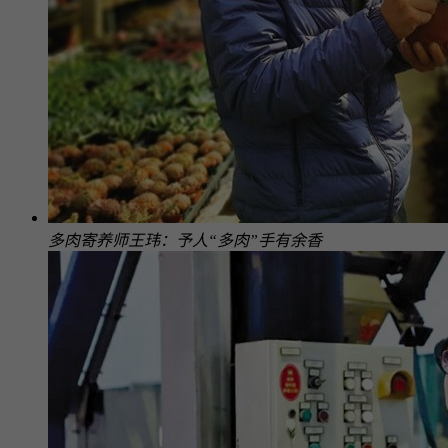
多肉寄养师王玮：予人“多肉”手有余香