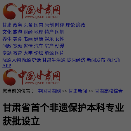
甘肃
政务
头条
国内
原创
时评
理论
廉政
文化
旅游
财经
地理
特产
图解
养生
美食
书画
健康
娱乐
女性
问政
宽频
省情
汽车
房产
动漫
专题
教育
大学
论坛
能源
图片
陇原人物
陇原史话
甘肃生活通
陇原经济
新闻发布
西北角
APP
您当前的位置 ：
中国甘肃网
>>
甘肃新闻
>>
甘肃高校综合
甘肃省首个非遗保护本科专业
获批设立