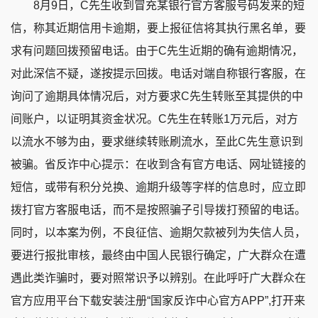
8月9日，C先生收到冒充某银行官方客服号码发来的短
信，称其近期信用卡逾期，要上报征信将其执行黑名单，要
求有问题回拨预留电话。由于C先生近期的确有逾期情况，
对此深信不疑，遂按提示回拨。电话对端自称银行客服，在
询问了逾期具体情况后，对方要求C先生转账至其提供的中
间账户，以证明其资金状况。C先生在转账1万元后，对方
以流水不够为由，要求继续转账刷流水，至此C先生意识到
被骗。省反诈中心提示：在收到含有官方电话、网址链接的
短信，或带有积分兑换、逾期升级等字样的信息时，应立即
拨打官方客服电话，而不是按照骗子引导拨打预留的电话。
同时，以本案为例，不良征信、逾期欠款被列为失信人员，
要进行报批审核，最终由中国人民银行确定，广大群众在遭
遇此类诈骗时，要对照常识予以辨别。在此呼吁广大群众在
官方应用平台下载安装注册“国家反诈中心官方APP”,打开来