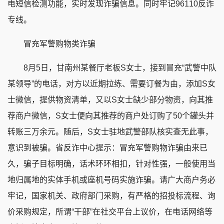
电短信检测功能，实时发现诈骗信息。同时牢记96110反诈
专线。
冒充军警购物类诈骗
8月5日，甘南州某餐厅老板S女士，接到冒充“武警中队
某领导”的电话，对方以近期拉练、需要订餐为由，添加S女
士微信，提供物资清单，又以S女士缺少部分物资，向其推
荐商户微信，S女士便向其推荐的商户处订购了50个罐头并
转账三万余元。随后，S女士驻地武警部队核实查无此事，
意识到被骗。省反诈中心提示：冒充军警购物诈骗由来已
久，骗子目标明确，话术环环相扣，针对性强，一般使用当
地归属地的实体手机或座机号码实施诈骗。请广大商户务必
牢记，国家机关、政府部门采购，有严格的招投标流程、询
价采购规定，所谓“干部”在社交平台上议价，在电话网络等