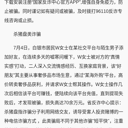
下载安装注册“国家反诈中心官方APP”,增强自身免疫力，防
止被骗。同时谨记如有疑问或被骗，及时拨打96110反诈专
线咨询或止损。
杀猪盘类诈骗
7月4日，白银市居民W女士在某社交平台与陌生男子添
加好友，在连续多天的嘘寒问暖下，W女士被对方的“真情
实感”打动，二人深入交流情感经历、互换家庭背景，该“好
朋友”其主要从事奢侈品市场生意，通过“某海外购”平台，高
价转卖奢侈品获利，并请求W女士帮其操作。W女士操作几
次后相信该平台可赚钱，便陆续向该平台充值，直到提现失
败后，才发现被骗，损失高达70余万元。省反诈中心提示：
杀猪盘指诈骗分子利用网络交友，诱导受害人投资赌博的一
种电信诈骗方式 ，此类骗局不同于其他诈骗"短平快"，注重