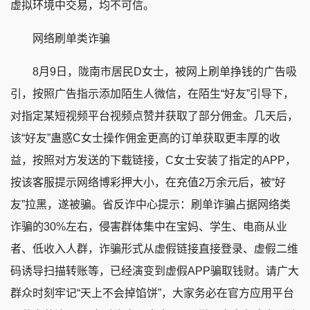
虚拟环境中交易，均不可信。
网络刷单类诈骗
8月9日，陇南市居民D女士，被网上刷单挣钱的广告吸
引，按照广告指示添加陌生人微信，在陌生“好友”引导下，
对指定某短视频平台视频点赞并获取了部分佣金。几天后，
该“好友”蛊惑C女士操作佣金更高的订单获取更丰厚的收
益，按照对方发送的下载链接，C女士安装了指定的APP，
按该客服提示网络博彩押大小，在充值2万余元后，被“好
友”拉黑，遂被骗。省反诈中心提示：刷单诈骗占据网络类
诈骗的30%左右，侵害群体集中在宝妈、学生、电商从业
者、低收入人群，诈骗形式从虚假链接直接登录、虚假二维
码诱导扫描转账等，已经演变到虚假APP骗取钱财。请广大
群众时刻牢记“天上不会掉馅饼”，大家务必在官方应用平台