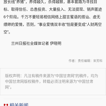
放长线"养猪"，养得越久，杀得越狠，基本套路为寻找目
标、取得信任、怂恿投资、大量投入、无法提现、销声匿迹
6个阶段。千万不要轻易相信网络上甜言蜜语的搭讪、虚无
缥缈的爱情，否则，“事业爱情双丰收”怕是要变成“人财两空
空”。
兰州日报社全媒体记者 伊晓明
作者：
责任编辑：宋芳科
版权声明：凡注有稿件来源为“中国甘肃网”的稿件，均为
中国甘肃网版权稿件，转载必须注明来源为“中国甘肃
网”。
相关新闻