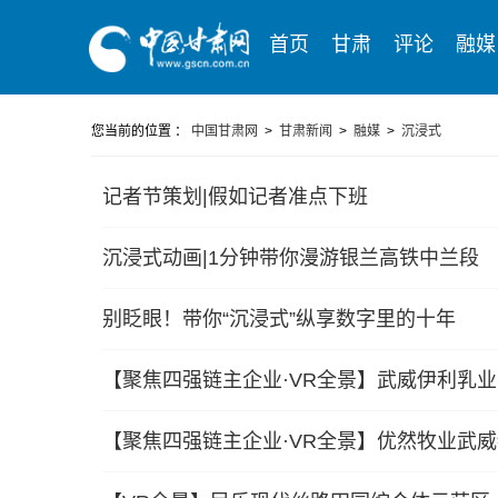
首页
甘肃
评论
融媒
您当前的位置 ：
中国甘肃网
>
甘肃新闻
>
融媒
>
沉浸式
记者节策划|假如记者准点下班
沉浸式动画|1分钟带你漫游银兰高铁中兰段
别眨眼！带你“沉浸式”纵享数字里的十年
【聚焦四强链主企业·VR全景】武威伊利乳
【聚焦四强链主企业·VR全景】优然牧业武