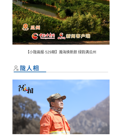
【小陇画报·529期】瀚海焕新颜 绿韵满瓜州