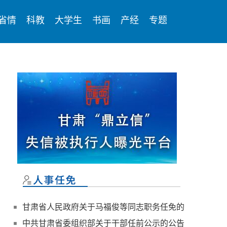
省情
科教
大学生
书画
产经
专题
甘肃省人民政府关于马福俊等同志职务任免的
通知
中共甘肃省委组织部关于干部任前公示的公告