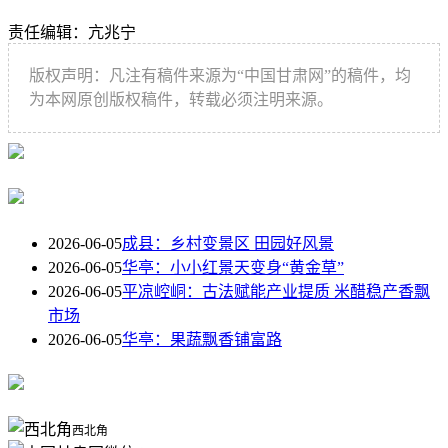
责任编辑：亢兆宁
版权声明：凡注有稿件来源为“中国甘肃网”的稿件，均
为本网原创版权稿件，转载必须注明来源。
2026-06-05
成县：乡村变景区 田园好风景
2026-06-05
华亭：小小红景天变身“黄金草”
2026-06-05
平凉崆峒：古法赋能产业提质 米醋稳产香飘
市场
2026-06-05
华亭：果蔬飘香铺富路
西北角