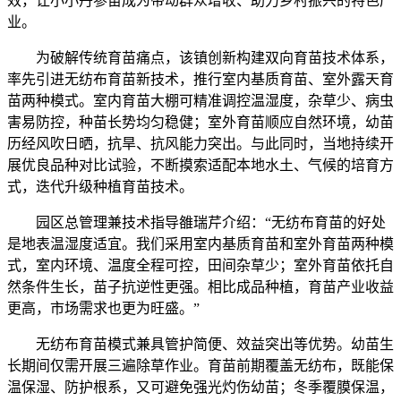
效，让小小丹参苗成为带动群众增收、助力乡村振兴的特色产
业。
为破解传统育苗痛点，该镇创新构建双向育苗技术体系，
率先引进无纺布育苗新技术，推行室内基质育苗、室外露天育
苗两种模式。室内育苗大棚可精准调控温湿度，杂草少、病虫
害易防控，种苗长势均匀稳健；室外育苗顺应自然环境，幼苗
历经风吹日晒，抗旱、抗风能力突出。与此同时，当地持续开
展优良品种对比试验，不断摸索适配本地水土、气候的培育方
式，迭代升级种植育苗技术。
园区总管理兼技术指导雒瑞芹介绍：“无纺布育苗的好处
是地表温湿度适宜。我们采用室内基质育苗和室外育苗两种模
式，室内环境、温度全程可控，田间杂草少；室外育苗依托自
然条件生长，苗子抗逆性更强。相比成品种植，育苗产业收益
更高，市场需求也更为旺盛。”
无纺布育苗模式兼具管护简便、效益突出等优势。幼苗生
长期间仅需开展三遍除草作业。育苗前期覆盖无纺布，既能保
温保湿、防护根系，又可避免强光灼伤幼苗；冬季覆膜保温，