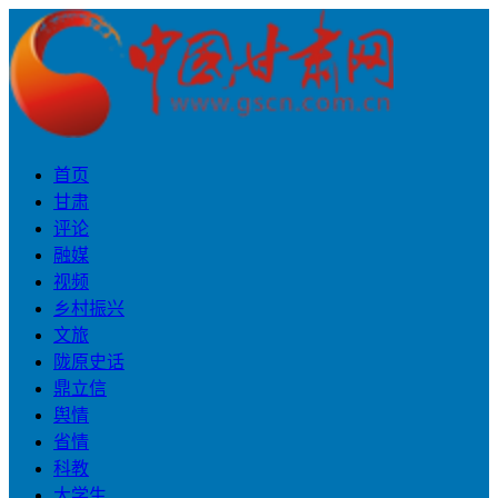
首页
甘肃
评论
融媒
视频
乡村振兴
文旅
陇原史话
鼎立信
舆情
省情
科教
大学生