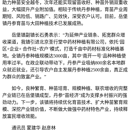
助力种苗安全越冬，次年还能实现留苗收籽、种苗外销双重收
益，大幅提升产业附加值。相较于传统丹参种植，育苗产业周
期短、风险低、销路广、见效快，深受农户认可。目前，岳堡
镇丹参育苗与大田种植技术已发展成熟。
岳堡镇副镇长石勇表示：“为延伸产业链条、拓宽群众增
收渠道，我镇引进北京圣行堂中药材种植有限公司，依托‘园
区+企业+ 合作社+农户’模式，打造千亩中药材标准化种植基
地。全镇丹参种植规模达5000亩，其中‘南开一号’品种种植使
用率过半。在政企联动带动下，丹参产业吸纳800余名本地群
众就近就业，还引导农户自主发展丹参种植2500余亩，真正成
为群众的致富产业。”
如今，良种繁育、种苗培育、规模种植、联农增收的完整
产业链已在岳堡镇成型，丹参“苗经济”成为支撑乡村振兴的强
劲动力。下一步，该镇将持续优化育苗技术、扩大种苗繁育规
模、深挖产业链价值，不断做大做强中药材特色产业，持续释
放富民增收效能。
通讯员 蒙建华 赵彦林