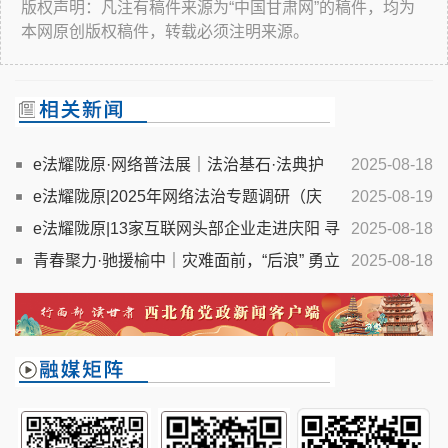
版权声明：凡注有稿件来源为“中国甘肃网”的稿件，均为
本网原创版权稿件，转载必须注明来源。
e法耀陇原·网络普法展｜法治基石·法典护
2025-08-18
航-中国网络法治建设30年
e法耀陇原|2025年网络法治专题调研（庆
2025-08-19
阳）座谈会召开
e法耀陇原|13家互联网头部企业走进庆阳 寻
2025-08-18
求算力加持合作共赢
青春聚力·驰援榆中｜灾难面前，“后浪” 勇立
2025-08-18
潮头——张惠玲用行动诠释大学生的责任与担当