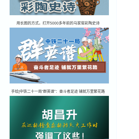
用长图的方式，打开5000多年前的马家窑彩陶史诗
手绘|中铁二十一局“群英谱”：奋斗者足迹 铺就万里繁花路