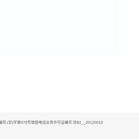
编号:(甘)字第079号增值电信业务许可证编号:甘B2__20120010