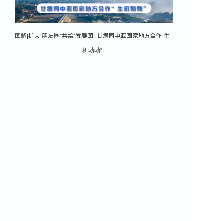
图解|扩大“朋友圈”共绘“发展图” 甘肃同中亚国家地方合作“生
机勃勃”