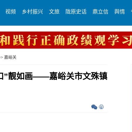
视频
乡村振兴
文旅
陇原史话
鼎立信
舆情
>>
嘉峪关
口”靓如画——嘉峪关市文殊镇