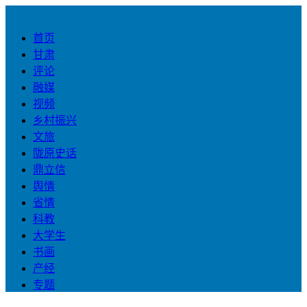
首页
甘肃
评论
融媒
视频
乡村振兴
文旅
陇原史话
鼎立信
舆情
省情
科教
大学生
书画
产经
专题