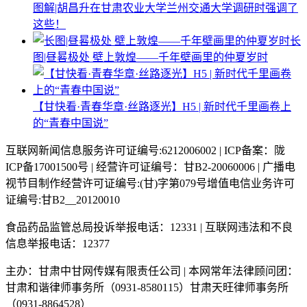
图解|胡昌升在甘肃农业大学兰州交通大学调研时强调了
这些！
长
图|昼晷极处 壁上敦煌——千年壁画里的仲夏岁时
【甘快看·青春华章·丝路逐光】H5 | 新时代千里画卷上
的“青春中国说”
互联网新闻信息服务许可证编号:6212006002 | ICP备案：陇
ICP备17001500号 | 经营许可证编号：甘B2-20060006 | 广播电
视节目制作经营许可证编号:(甘)字第079号增值电信业务许可
证编号:甘B2__20120010
食品药品监管总局投诉举报电话：12331 | 互联网违法和不良
信息举报电话：12377
主办：甘肃中甘网传媒有限责任公司 | 本网常年法律顾问团：
甘肃和谐律师事务所（0931-8580115）甘肃天旺律师事务所
（0931-8864528）