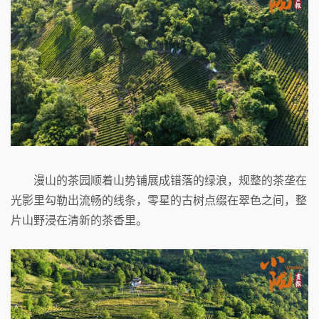
漫山的茶园顺着山势铺展成错落的绿浪，规整的茶垄在
光影里勾勒出流畅的线条，零星的古树点缀在翠色之间，整
片山野浸在清新的茶香里。