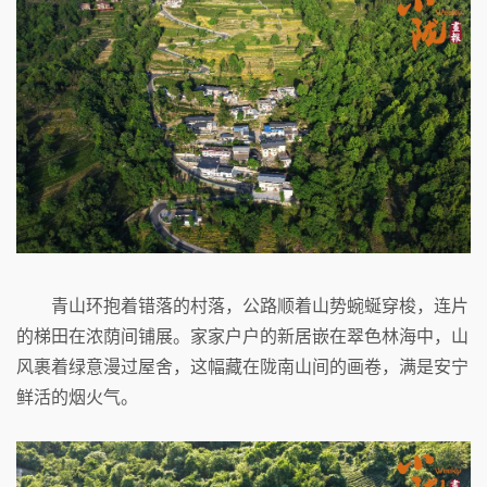
青山环抱着错落的村落，公路顺着山势蜿蜒穿梭，连片
的梯田在浓荫间铺展。家家户户的新居嵌在翠色林海中，山
风裹着绿意漫过屋舍，这幅藏在陇南山间的画卷，满是安宁
鲜活的烟火气。