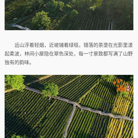
远山浮着轻烟，近坡铺着绿毯，错落的茶垄在光影里漾
起柔波，林间小屋隐在翠色深处，每一寸景致都写满了山野
独有的韵味。