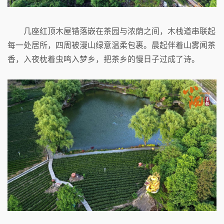
几座红顶木屋错落嵌在茶园与浓荫之间，木栈道串联起
每一处居所，四周被漫山绿意温柔包裹。晨起伴着山雾闻茶
香，入夜枕着虫鸣入梦乡，把茶乡的慢日子过成了诗。