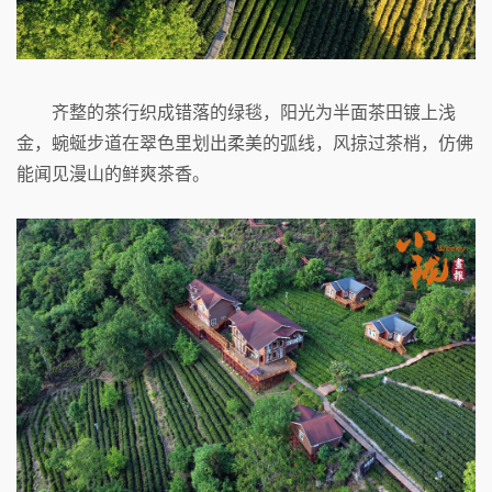
齐整的茶行织成错落的绿毯，阳光为半面茶田镀上浅
金，蜿蜒步道在翠色里划出柔美的弧线，风掠过茶梢，仿佛
能闻见漫山的鲜爽茶香。