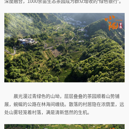
深度融合，1000余亩生态茶园成为群众增收的“绿色银行”。
晨光漫过青绿色的山坳，层层叠叠的茶园顺着山势铺
展，蜿蜒的公路在林海间缠绕。散落的村居隐在浓荫里，远
处山雾轻笼着村落，满是清新悠然的生机。