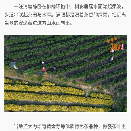
一汪清塘静卧在柳荫环抱中，树影垂落水面漾起柔波，
步道串联起茶田与水岸。满眼都是浸着茶香的绿意，把远离
尘嚣的安逸藏进这方山水画卷里。
当地还大力培育黄金芽等优质特色茶品种，做强茶叶主