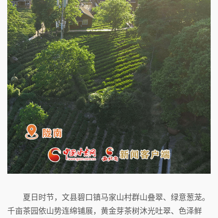
夏日时节，文县碧口镇马家山村群山叠翠、绿意葱茏。
千亩茶园依山势连绵铺展，黄金芽茶树沐光吐翠、色泽鲜