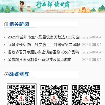
2025年兰州市空气质量优良天数达312天 全
2026-06-04
域生态质量持续向好
飞翼逐长空 巧手续文脉——甘肃省第二届职
2026-06-04
业技能大赛见闻
省政协召开专题协商座谈会围绕以农产品精
2026-06-04
深加工推动现代寒旱农业提档升级协商建言 庄国泰出席
金昌跻身国家制造业新型技改试点城市
2026-06-04
并讲话