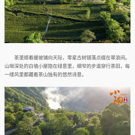
茶垄顺着缓坡铺向天际，零星古树错落点缀在翠浪间。
山坳深处的白墙小屋隐在绿意里，细窄的步道穿行茶田，每
一缕风里都藏着茶山独有的悠然诗意。