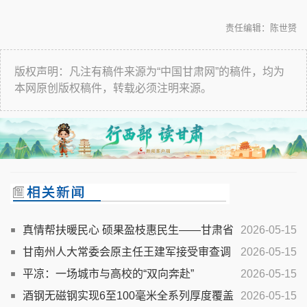
责任编辑：陈世赟
版权声明：凡注有稿件来源为“中国甘肃网”的稿件，均为
本网原创版权稿件，转载必须注明来源。
真情帮扶暖民心 硕果盈枝惠民生——甘肃省
2026-05-15
扎实推进“结对帮扶·爱心甘肃”工程建设综述
甘南州人大常委会原主任王建军接受审查调
2026-05-15
查
平凉：一场城市与高校的“双向奔赴”
2026-05-15
酒钢无磁钢实现6至100毫米全系列厚度覆盖
2026-05-15