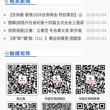
【甘快看·聚焦2026甘肃两会·特别策划】山
2026-02-04
河共锦绣 跟着总书记的足迹看甘肃新变化
图解|胡昌升在省纪委十四届五次全会上强调
2026-02-04
了这些！
视频海报|立春：立春至 冬去春又来 新岁画
2026-02-04
卷缓开
【来“陇”“趣”脉（11）】春运有暖意 团圆皆
2026-02-03
可期
西北角
中国甘肃网微信
中国甘肃网微博