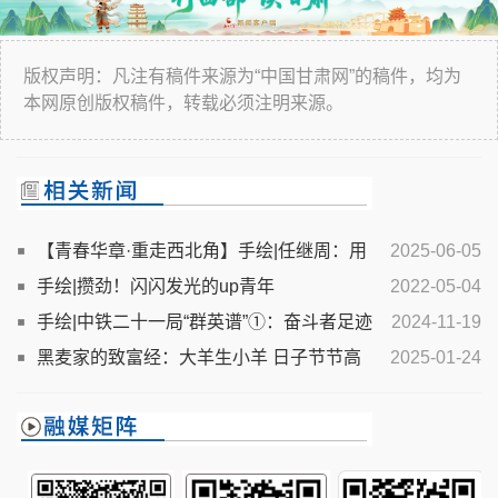
版权声明：凡注有稿件来源为“中国甘肃网”的稿件，均为
本网原创版权稿件，转载必须注明来源。
【青春华章·重走西北角】手绘|任继周：用
2025-06-05
一生书写与草原的不解之缘
手绘|攒劲！闪闪发光的up青年
2022-05-04
手绘|中铁二十一局“群英谱”①：奋斗者足迹
2024-11-19
铺就万里繁花路
黑麦家的致富经：大羊生小羊 日子节节高
2025-01-24