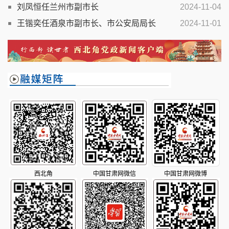
任免的通知
刘凤恒任兰州市副市长
2024-11-04
王锴奕任酒泉市副市长、市公安局局长
2024-11-01
西北角
中国甘肃网微信
中国甘肃网微博