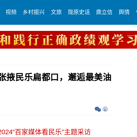
视频
乡村振兴
文旅
陇原史话
鼎立信
舆情
夏来张掖民乐扁都口，邂逅最美油
 2024“百家媒体看民乐”主题采访