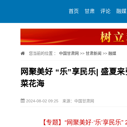
首页
甘肃
评论
融媒
您当前的位置 ：
中国甘肃网
>>
甘肃新闻
>>
融媒
网聚美好 “乐”享民乐| 盛
菜花海
2024-08-02 09:25
来源：中国甘肃网
【专题】“网聚美好·‘乐’享民乐”